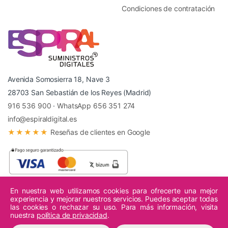
Condiciones de contratación
Avenida Somosierra 18, Nave 3
28703 San Sebastián de los Reyes (Madrid)
916 536 900
·
WhatsApp 656 351 274
info@espiraldigital.es
★★★★★
Reseñas de clientes en Google
En nuestra web utilizamos cookies para ofrecerte una mejor
experiencia y mejorar nuestros servicios. Puedes aceptar todas
© 2026 Espiral Digital - Todos los derechos reservados.
las cookies o rechazar su uso. Para más información, visita
nuestra
política de privacidad
.