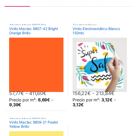
Mactac Macal 9800 Pro
,
Electrostáticos
,
Vinilo Mactac 9807-42 Bright
Vinilo Electroestático Blanco
Orange Brillo
150mic
Poliméricos
,
Vinilos De Corte
Vinilos De Impresión
Rango de precios: desde 57,77€ hasta 
Rango de 
57,77
€
-
411,60
€
156,22
€
-
213,84
€
Precio por m²:
6,69
€
–
Precio por m²:
3,12
€
–
Este producto tiene múltiples variantes. Las opciones se pueden 
Este producto tiene múltiples va
9,39
€
3,12
€
Mactac Macal 9800 Pro
,
Vinilo Mactac 9809-21 Pastel
Yellow Brillo
Poliméricos
,
Vinilos De Corte