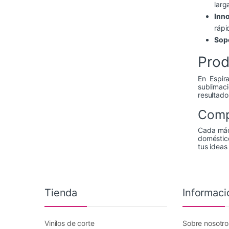
larga
Inno
rápi
Sopo
Prod
En Espir
sublimac
resultado
Comp
Cada máqu
doméstico
tus ideas 
Tienda
Informaci
Vinilos de corte
Sobre nosotro