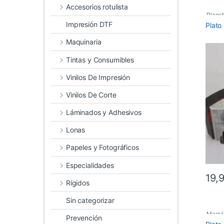
Accesorios rotulista
Planc
Impresión DTF
Plato
Recam
Maquinaria
Tintas y Consumibles
Vinilos De Impresión
Vinilos De Corte
Láminados y Adhesivos
Lonas
Papeles y Fotográficos
Especialidades
19,
Rígidos
Sin categorizar
Maqui
Prevención