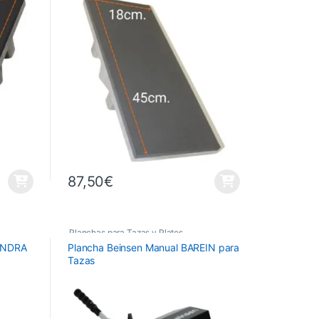
87,50
€
Planchas para Tazas y Platos
,
 ANDRA
Plancha Beinsen Manual BAREIN para
Planchas Térmicas
Tazas