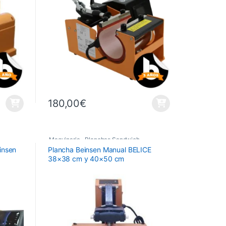
180,00
€
Maquinaria
,
Planchas Sandwich
,
insen
Plancha Beinsen Manual BELICE
Planchas Térmicas
38×38 cm y 40×50 cm