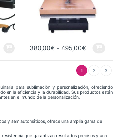
Rango de precios:
380,00
€
-
495,00
€
Este producto tiene múltiples variantes. Las opciones 
1
2
3
inaria para sublimación y personalización, ofreciendo
 en la eficiencia y la durabilidad. Sus productos están
antes en el mundo de la personalización.
cos y semiautomáticos, ofrece una amplia gama de
 resistencia que garantizan resultados precisos y una