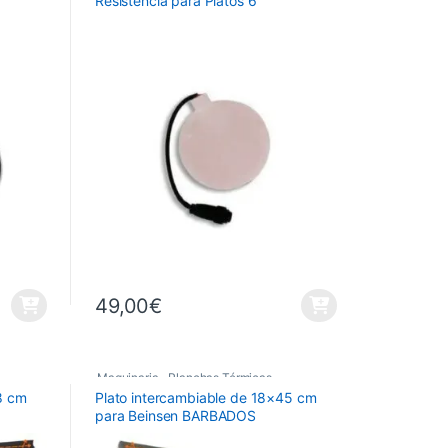
Resistencia para Platos 6″
Recambios Planchas
49,00
€
Maquinaria
,
Planchas Térmicas
,
8 cm
Plato intercambiable de 18×45 cm
Recambios Planchas
para Beinsen BARBADOS