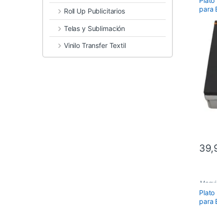
Plato
Recam
para
Roll Up Publicitarios
Telas y Sublimación
Vinilo Transfer Textil
39,
Maqui
Plato
Recam
para