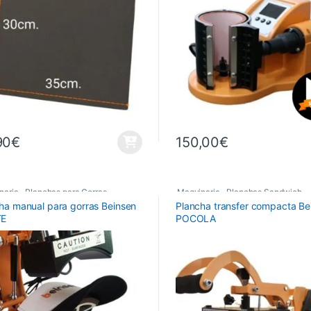
90
€
150,00
€
naria
,
Planchas para Gorras
,
Maquinaria
,
Planchas Sandwich
,
ha manual para gorras Beinsen
Plancha transfer compacta Be
has Térmicas
Planchas Térmicas
TE
POCOLA