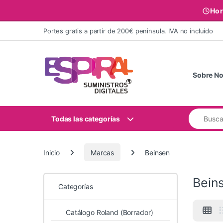
Hor
Ir al contenido
Portes gratis a partir de 200€ peninsula. IVA no incluido
Sobre No
Buscar:
Todas las categorías
Inicio
Marcas
Beinsen
Bein
Categorías
Catálogo Roland (Borrador)