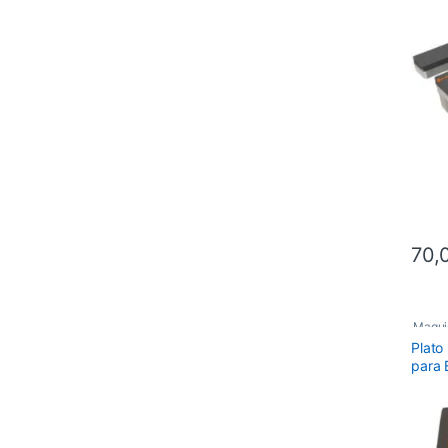
70,
Maqui
Plato
Recam
para