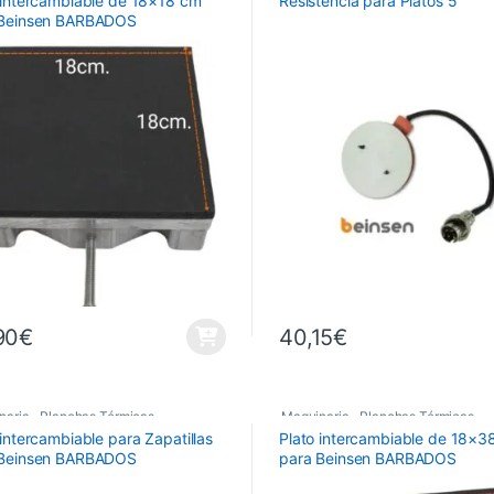
 intercambiable de 18×18 cm
Resistencia para Platos 5″
bios Planchas
Recambios Planchas
 Beinsen BARBADOS
90
€
40,15
€
naria
,
Planchas Térmicas
,
Maquinaria
,
Planchas Térmicas
,
 intercambiable para Zapatillas
Plato intercambiable de 18×3
bios Planchas
Recambios Planchas
 Beinsen BARBADOS
para Beinsen BARBADOS