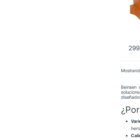
299
Mostrand
Beinsen 
solucione
diseñados
¿Por
Var
herr
Cali