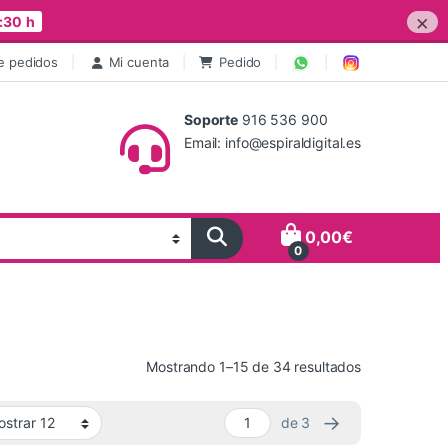
×
:30 h
e pedidos
Mi cuenta
Pedido
Soporte
916 536 900
Email: info@espiraldigital.es
0,00
€
0
Ordenado por 
Mostrando 1–15 de 34 resultados
→
de 3