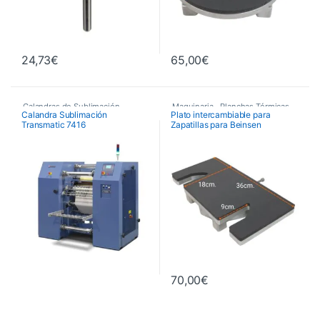
24,73
€
65,00
€
Calandras de Sublimación
,
Maquinaria
,
Planchas Térmicas
,
Calandra Sublimación
Plato intercambiable para
Transmatic 7416
Zapatillas para Beinsen
Calandras de Sublimación
Recambios Planchas
Transmatic
BARBADOS
,
Maquinaria
70,00
€