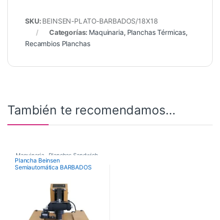
SKU:
BEINSEN-PLATO-BARBADOS/18X18
Categorías:
Maquinaria
,
Planchas Térmicas
,
Recambios Planchas
También te recomendamos…
Maquinaria
,
Planchas Sandwich
,
Plancha Beinsen
Semiautomática BARBADOS
Planchas Térmicas
38×38 cm y 40×50 cm