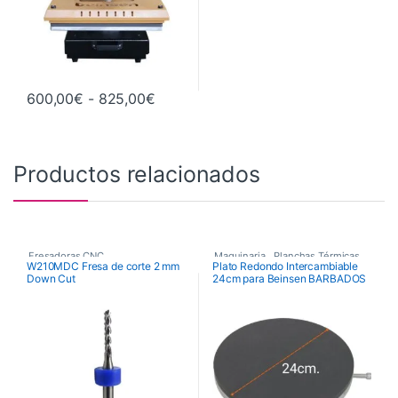
Rango de precios: desde 600,00€ h
600,00
€
-
825,00
€
Este producto tiene múltiples variantes. Las opciones se pueden 
Productos relacionados
Fresadoras CNC
,
Maquinaria
,
Planchas Térmicas
,
W210MDC Fresa de corte 2 mm
Plato Redondo Intercambiable
Down Cut
24cm para Beinsen BARBADOS
Fresas de Corte CNC
,
Recambios Planchas
Maquinaria