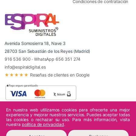
Condiciones de contratación
Avenida Somosierra 18, Nave 3
28703 San Sebastián de los Reyes (Madrid)
916 536 900
·
WhatsApp 656 351 274
info@espiraldigital.es
★★★★★
Reseñas de clientes en Google
En nuestra web utilizamos cookies para ofrecerte una mejor
experiencia y mejorar nuestros servicios. Puedes aceptar todas
© 2026 Espiral Digital - Todos los derechos reservados.
las cookies o rechazar su uso. Para más información, visita
nuestra
política de privacidad
.