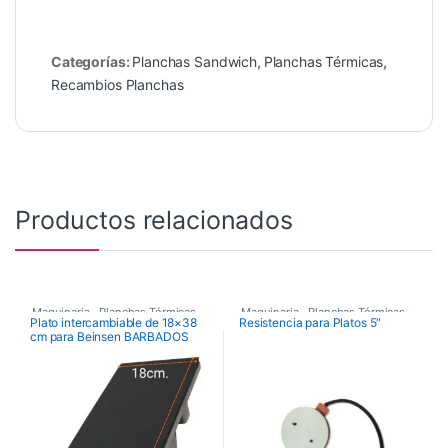
Categorías:
Planchas Sandwich
,
Planchas Térmicas
,
Recambios Planchas
Productos relacionados
Maquinaria
,
Planchas Térmicas
,
Maquinaria
,
Planchas Térmicas
,
Plato intercambiable de 18×38
Resistencia para Platos 5″
cm para Beinsen BARBADOS
Recambios Planchas
Recambios Planchas