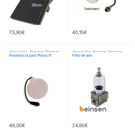
73,90
€
40,15
€
Maquinaria
,
Planchas Térmicas
,
Maquinaria
,
Planchas Térmicas
,
Resistencia para Platos 6″
Filtro de aire
Recambios Planchas
Recambios Planchas
49,00
€
24,90
€