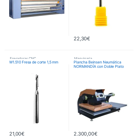
22,30
€
Fresadoras CNC
,
Maquinaria
,
W1.510 Fresa de corte 1,5 mm
Plancha Beinsen Neumática
NORMANDÍA con Doble Plato
Fresas de Corte CNC
,
Planchas Neumáticas
,
Maquinaria
Planchas Térmicas
21,00
€
2.300,00
€