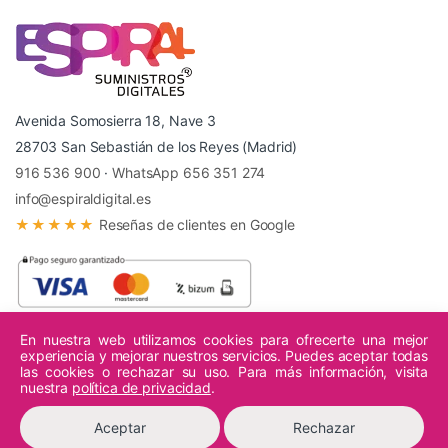
Avenida Somosierra 18, Nave 3
28703 San Sebastián de los Reyes (Madrid)
916 536 900
·
WhatsApp 656 351 274
info@espiraldigital.es
★★★★★
Reseñas de clientes en Google
En nuestra web utilizamos cookies para ofrecerte una mejor
experiencia y mejorar nuestros servicios. Puedes aceptar todas
© 2026 Espiral Digital - Todos los derechos reservados.
las cookies o rechazar su uso. Para más información, visita
nuestra
política de privacidad
.
Aceptar
Rechazar