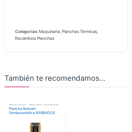
Categorías:
Maquinaria
,
Planchas Térmicas
,
Recambios Planchas
También te recomendamos…
Maquinaria
,
Planchas Sandwich
,
Plancha Beinsen
Semiautomática BARBADOS
Planchas Térmicas
38×38 cm y 40×50 cm