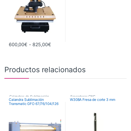
Rango de precios: desde 600,00€ h
600,00
€
-
825,00
€
Este producto tiene múltiples variantes. Las opciones se pueden 
Productos relacionados
Calandras de Sublimación
,
Fresadoras CNC
,
Calandra Sublimación
W308A Fresa de corte 3 mm
Transmatic GFO 67/76/104/126
Calandras de Sublimación
Fresas de Corte CNC
,
Transmatic
Maquinaria
,
Maquinaria