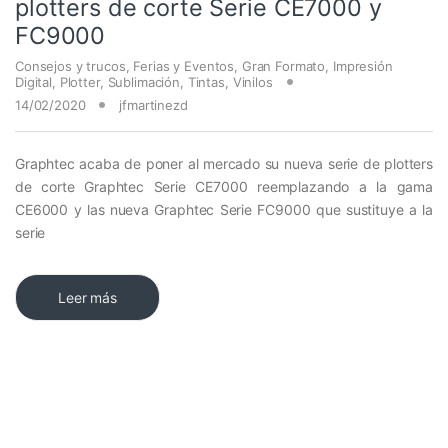
plotters de corte Serie CE7000 y
FC9000
Consejos y trucos
,
Ferias y Eventos
,
Gran Formato
,
Impresión
Digital
,
Plotter
,
Sublimación
,
Tintas
,
Vinilos
14/02/2020
jfmartinezd
Graphtec acaba de poner al mercado su nueva serie de plotters
de corte Graphtec Serie CE7000 reemplazando a la gama
CE6000 y las nueva Graphtec Serie FC9000 que sustituye a la
serie
Leer más