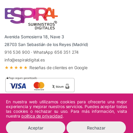
Avenida Somosierra 18, Nave 3
28703 San Sebastián de los Reyes (Madrid)
916 536 900
·
WhatsApp 656 351 274
info@espiraldigital.es
★★★★★
Reseñas de clientes en Google
En nuestra web utilizamos cookies para ofrecerte una mejor
experiencia y mejorar nuestros servicios. Puedes aceptar todas
© 2026 Espiral Digital - Todos los derechos reservados.
las cookies o rechazar su uso. Para más información, visita
nuestra
política de privacidad
.
Aceptar
Rechazar