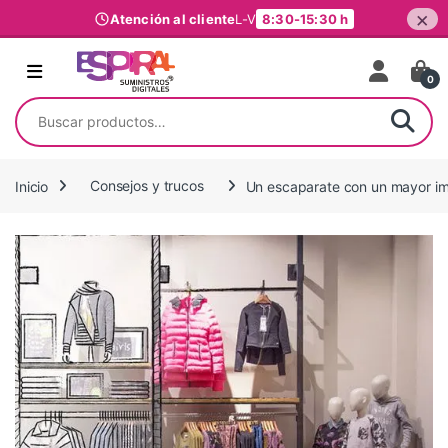
×
Atención al cliente
L-V
8:30-15:30 h
Ir al contenido
0
Buscar por:
Inicio
Consejos y trucos
Un escaparate con un mayor i