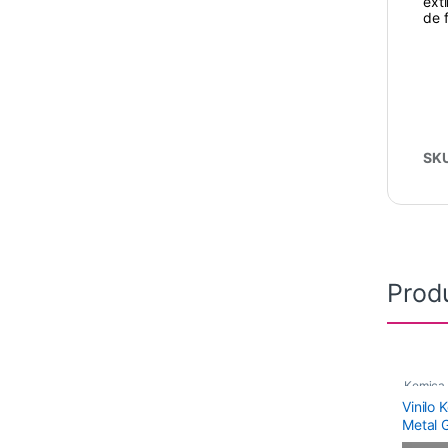
ext
de 
SK
Prod
Kemica
Vinilo
Polimér
Metal 