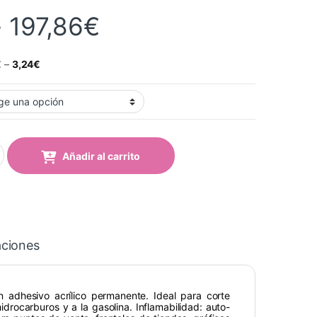
Rango de precios:
-
197,86
€
€
–
3,24
€
ark - 107 Dark Grey quantity
Añadir al carrito
aciones
n adhesivo acrílico permanente. Ideal para corte
hidrocarburos y a la gasolina. Inflamabilidad: auto-