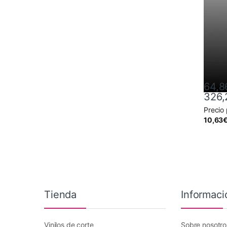
64,8
326,
Precio
Este pr
10,63
Tienda
Informaci
Vinilos de corte
Sobre nosotro