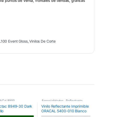
ra puntos de venta, frontales de tiendas, gráficas
100 Event Gloss
,
Vinilos De Corte
ACal 8900
,
Especialidades
,
Reflectante
,
actac 8949-30 Dark
Vinilo Reflectante Imprimible
cos
,
Vinilos De Corte
Vinilos De Corte
llo
ORACAL 5400-010 Blanco