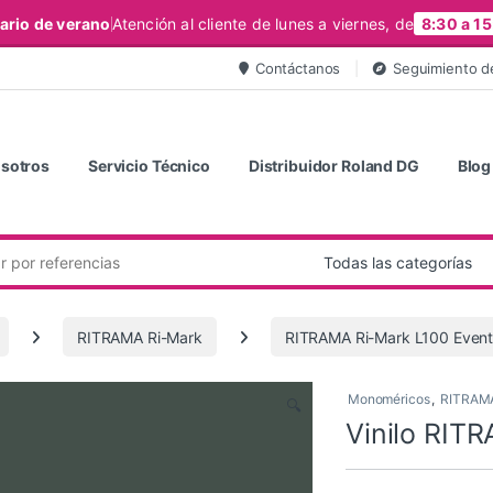
ario de verano
Atención al cliente de lunes a viernes, de
8:30 a 15
Contáctanos
Seguimiento d
sotros
Servicio Técnico
Distribuidor Roland DG
Blog
RITRAMA Ri-Mark
RITRAMA Ri-Mark L100 Event
Monoméricos
,
RITRAMA
🔍
Vinilo RIT