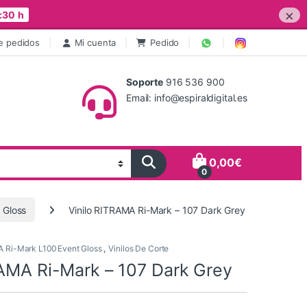
×
:30 h
e pedidos
Mi cuenta
Pedido
Soporte
916 536 900
Email: info@espiraldigital.es
0,00
€
0
 Gloss
Vinilo RITRAMA Ri-Mark – 107 Dark Grey
 Ri-Mark L100 Event Gloss
,
Vinilos De Corte
RAMA Ri-Mark – 107 Dark Grey