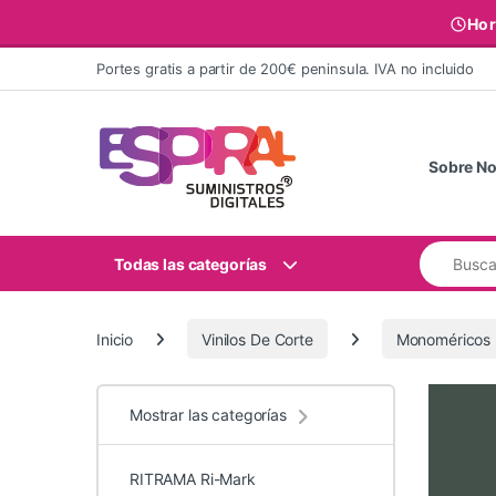
Hor
Ir al contenido
Portes gratis a partir de 200€ peninsula. IVA no incluido
Sobre No
Buscar:
Todas las categorías
Inicio
Vinilos De Corte
Monoméricos
Mostrar las categorías
RITRAMA Ri-Mark