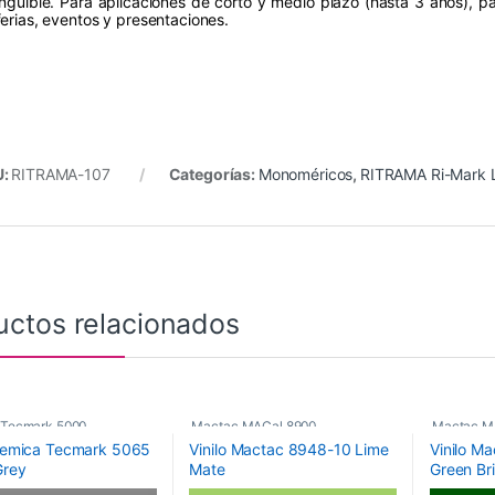
inguible. Para aplicaciones de corto y medio plazo (hasta 3 años), pa
ferias, eventos y presentaciones.
U:
RITRAMA-107
Categorías:
Monoméricos
,
RITRAMA Ri-Mark L
uctos relacionados
 Tecmark 5000
,
Mactac MACal 8900
,
Mactac M
 Kemica Tecmark 5065
Vinilo Mactac 8948-10 Lime
Vinilo M
icos
,
Vinilos De Corte
Monoméricos
,
Vinilos De Corte
Monoméri
Grey
Mate
Green Bri