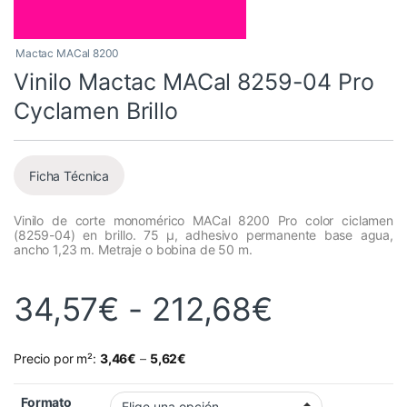
Mactac MACal 8200
Vinilo Mactac MACal 8259-04 Pro
Cyclamen Brillo
Ficha Técnica
Vinilo de corte monomérico MACal 8200 Pro color ciclamen
(8259-04) en brillo. 75 µ, adhesivo permanente base agua,
ancho 1,23 m. Metraje o bobina de 50 m.
Rango de
34,57
€
-
212,68
€
Precio por m²:
3,46
€
–
5,62
€
Formato