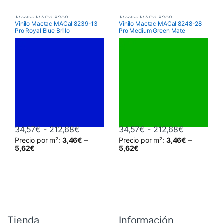
Mactac MACal 8200
Mactac MACal 8200
Vinilo Mactac MACal 8239-13
Vinilo Mactac MACal 8248-28
Pro Royal Blue Brillo
Pro Medium Green Mate
Rango de precios: desde 34,57€ hasta
Rango de 
34,57
€
-
212,68
€
34,57
€
-
212,68
€
Precio por m²:
3,46
€
–
Precio por m²:
3,46
€
–
Este producto tiene múltiples variantes. Las opciones se pueden 
Este producto tiene múltiples va
5,62
€
5,62
€
Tienda
Información