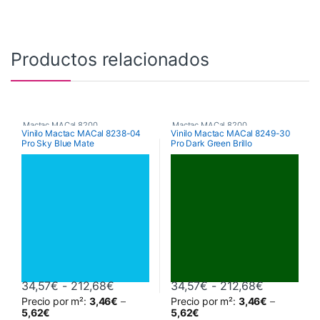
Productos relacionados
Mactac MACal 8200
Mactac MACal 8200
Vinilo Mactac MACal 8238-04
Vinilo Mactac MACal 8249-30
Pro Sky Blue Mate
Pro Dark Green Brillo
Rango de precios: desde 34,57€ hasta
Rango de 
34,57
€
-
212,68
€
34,57
€
-
212,68
€
Precio por m²:
3,46
€
–
Precio por m²:
3,46
€
–
Este producto tiene múltiples variantes. Las opciones se pueden 
Este producto tiene múltiples va
5,62
€
5,62
€