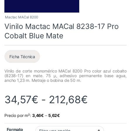
Mactac MACal 8200
Vinilo Mactac MACal 8238-17 Pro
Cobalt Blue Mate
Ficha Técnica
Vinilo de corte monomérico MACal 8200 Pro color azul cobalto
(8238-17) en mate. 75 µ, adhesivo permanente base agua,
ancho 1,23 m. Metraje o bobina de 50 m.
Rango de
34,57
€
-
212,68
€
Precio por m²:
3,46
€
–
5,62
€
Formato