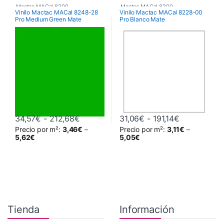
Mactac MACal 8200
Mactac MACal 8200
Vinilo Mactac MACal 8248-28
Vinilo Mactac MACal 8228-00
Pro Medium Green Mate
Pro Blanco Mate
Rango de precios: desde 34,57€ hasta
Rango de pr
34,57
€
-
212,68
€
31,06
€
-
191,14
€
Precio por m²:
3,46
€
–
Precio por m²:
3,11
€
–
Este producto tiene múltiples variantes. Las opciones se pueden 
Este producto tiene múltiples va
5,62
€
5,05
€
Tienda
Información