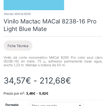
Mactac MACal 8200
Vinilo Mactac MACal 8238-16 Pro
Light Blue Mate
Ficha Técnica
Vinilo de corte monomérico MACal 8200 Pro color azul claro
(8238-16) en mate. 75 µ, adhesivo permanente base agua,
ancho 1,23 m. Metraje o bobina de 50 m.
Rango de
34,57
€
-
212,68
€
Precio por m²:
3,46
€
–
5,62
€
Formato