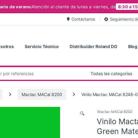
ario de verano
Atención al cliente de lunes a viernes, de
8:30 a 15
Contáctanos
Seguimiento d
sotros
Servicio Técnico
Distribuidor Roland DG
Blog
Mactac MACal 8200
Vinilo Mactac MACal 8248-0
Mactac MACal 8200
🔍
Vinilo Mac
Green Mat