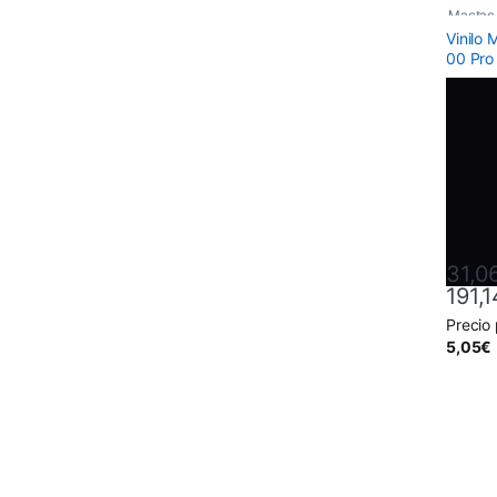
Mactac
Vinilo
00 Pro
31,0
191,1
Precio
Este pr
5,05
€