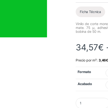
Ficha Técnica
Vinilo de corte mon
mate. 75 µ, adhes
bobina de 50 m.
34,57
€
Precio por m²:
3,46
Formato
Acabado
Vinilo Mactac MACa