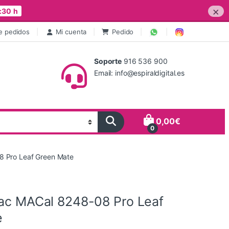
×
:30 h
e pedidos
Mi cuenta
Pedido
Soporte
916 536 900
Email: info@espiraldigital.es
0,00
€
0
8 Pro Leaf Green Mate
tac MACal 8248-08 Pro Leaf
e