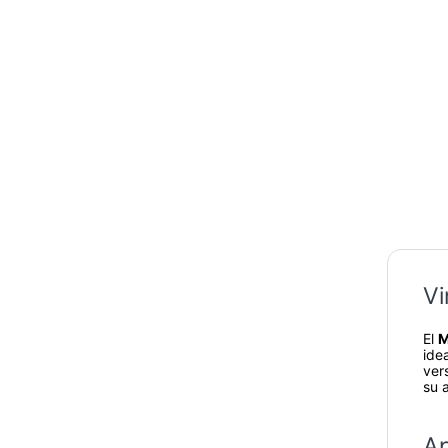
Vi
El
M
ide
vers
su 
Ap