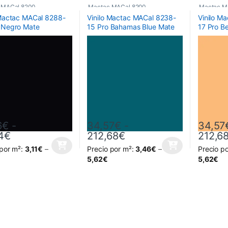
 MACal 8200
Mactac MACal 8200
Mactac M
 Mactac MACal 8288-
Vinilo Mactac MACal 8238-
Vinilo M
 Negro Mate
15 Pro Bahamas Blue Mate
17 Pro Be
6
€
-
34,57
€
-
34,57
Rango de precios: desde 31,06€ hasta 191,14
Rango de precios: de
4
€
212,68
€
212,6
 por m²:
3,11
€
–
Precio por m²:
3,46
€
–
Precio p
oducto tiene múltiples variantes. Las opciones se pueden elegir en la
Este producto tiene múltiples variantes. L
Este prod
5,62
€
5,62
€