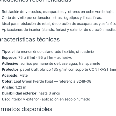
Rotulación de vehículos, escaparates y letreros en color verde hoja.
Corte de vinilo por ordenador: letras, logotipos y líneas finas.
Ideal para rotulación de retail, decoración de escaparates y señaléti
Aplicaciones de interior (stands, ferias) y exterior de duración media.
racterísticas técnicas
Tipo:
vinilo monomérico calandrado flexible, sin cadmio
Espesor:
75 µ (film) · 95 µ film + adhesivo
Adhesivo:
acrílico permanente de base agua, transparente
Protector:
papel kraft blanco 135 g/m² con soporte CONTRAST (mejo
Acabado:
Mate
Color:
Leaf Green (verde hoja) — referencia 8248-08
Ancho:
1,23 m
Durabilidad exterior:
hasta 3 años
Uso:
interior y exterior · aplicación en seco o húmedo
rmatos disponibles