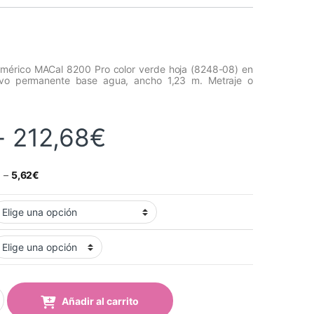
omérico MACal 8200 Pro color verde hoja (8248-08) en
ivo permanente base agua, ancho 1,23 m. Metraje o
Rango de precios
-
212,68
€
€
–
5,62
€
l 8248-08 Pro Leaf Green Mate quantity
Añadir al carrito