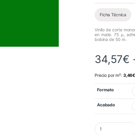
Ficha Técnica
Vinilo de corte mon
en mate. 75 µ, adh
bobina de 50 m.
34,57
€
Precio por m²:
3,46
Formato
Acabado
Vinilo Mactac MACa