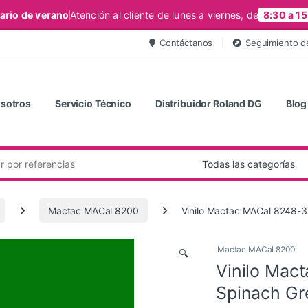
ario de verano
Atención al cliente de lunes a viernes, de
8:30 a 15
Contáctanos
Seguimiento d
sotros
Servicio Técnico
Distribuidor Roland DG
Blog
Mactac MACal 8200
Vinilo Mactac MACal 8248-3
Mactac MACal 8200
🔍
Vinilo Mac
Spinach Gr