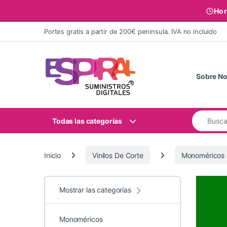
Hor
Ir al contenido
Portes gratis a partir de 200€ peninsula. IVA no incluido
Sobre No
Buscar:
Todas las categorías
Inicio
Vinilos De Corte
Monoméricos
Mostrar las categorías
Monoméricos