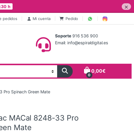
×
:30 h
e pedidos
Mi cuenta
Pedido
Soporte
916 536 900
Email: info@espiraldigital.es
0,00
€
0
3 Pro Spinach Green Mate
tac MACal 8248-33 Pro
een Mate