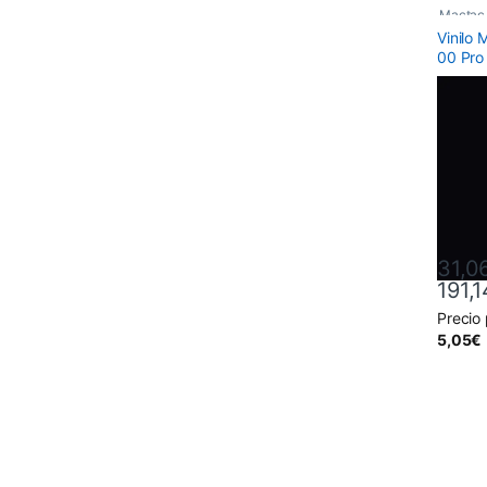
Mactac
Vinilo
00 Pro
31,0
191,1
Precio
Este pr
5,05
€