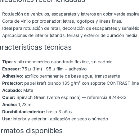
Rotulación de vehículos, escaparates y letreros en color verde espin
Corte de vinilo por ordenador: letras, logotipos y líneas finas.
Ideal para rotulación de retail, decoración de escaparates y señaléti
Aplicaciones de interior (stands, ferias) y exterior de duración media.
racterísticas técnicas
Tipo:
vinilo monomérico calandrado flexible, sin cadmio
Espesor:
75 µ (film) · 95 µ film + adhesivo
Adhesivo:
acrílico permanente de base agua, transparente
Protector:
papel kraft blanco 135 g/m² con soporte CONTRAST (mejo
Acabado:
Mate
Color:
Spinach Green (verde espinaca) — referencia 8248-33
Ancho:
1,23 m
Durabilidad exterior:
hasta 3 años
Uso:
interior y exterior · aplicación en seco o húmedo
rmatos disponibles