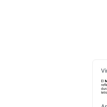
Vi
El
M
ref
dur
let
Ap