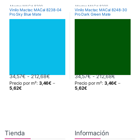
Mactac MACal 8200
Mactac MACal 8200
Vinilo Mactac MACal 8238-04
Vinilo Mactac MACal 8248-30
Pro Sky Blue Mate
Pro Dark Green Mate
Rango de precios: desde 34,57€ hasta
Rango de 
34,57
€
-
212,68
€
34,57
€
-
212,68
€
Precio por m²:
3,46
€
–
Precio por m²:
3,46
€
–
Este producto tiene múltiples variantes. Las opciones se pueden 
Este producto tiene múltiples va
5,62
€
5,62
€
Tienda
Información