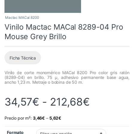
Mactac MACal 8200
Vinilo Mactac MACal 8289-04 Pro
Mouse Grey Brillo
Ficha Técnica
Vinilo de corte monomérico MACal 8200 Pro color gris ratón
(8289-04) en brillo. 75 µ, adhesivo permanente base agua,
ancho 1,23 m. Metraje o bobina de 50 m.
Rango de
34,57
€
-
212,68
€
Precio por m²:
3,46
€
–
5,62
€
Formato