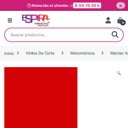
×
Atención al cliente
L-V
8:30-15:30 h
Ir al contenido
0
Buscar por:
Inicio
Vinilos De Corte
Monoméricos
Mactac M
🔍