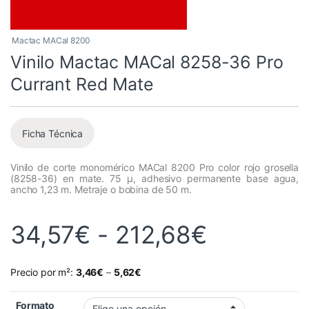
Mactac MACal 8200
Vinilo Mactac MACal 8258-36 Pro
Currant Red Mate
Ficha Técnica
Vinilo de corte monomérico MACal 8200 Pro color rojo grosella
(8258-36) en mate. 75 µ, adhesivo permanente base agua,
ancho 1,23 m. Metraje o bobina de 50 m.
Rango de
34,57
€
-
212,68
€
Precio por m²:
3,46
€
–
5,62
€
Formato