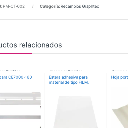
U:
PM-CT-002
Categoría:
Recambios Graphtec
uctos relacionados
ios Graphtec
Recambios Graphtec
Recambio
para CE7000-160
Estera adhesiva para
Hoja por
material de tipo FILM.
Tamaño: 660mmx480mm.
Para FCX4000-50/60