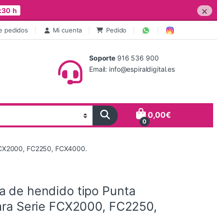
×
:30 h
e pedidos
Mi cuenta
Pedido
Soporte
916 536 900
Email: info@espiraldigital.es
0,00
€
0
e FCX2000, FC2250, FCX4000.
a de hendido tipo Punta
para Serie FCX2000, FC2250,