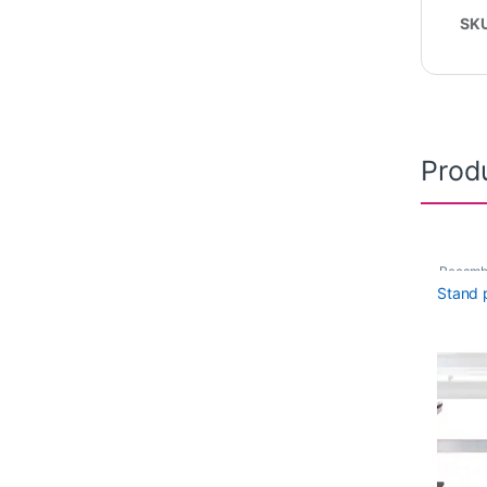
SK
Prod
Recamb
Stand 