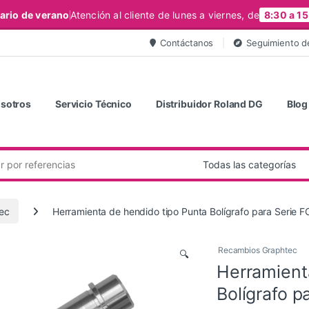
ario de verano
Atención al cliente de lunes a viernes, de
8:30 a 15
Contáctanos
Seguimiento d
sotros
Servicio Técnico
Distribuidor Roland DG
Blog
ec
Herramienta de hendido tipo Punta Bolígrafo para Seri
Recambios Graphtec
🔍
Herramient
Bolígrafo 