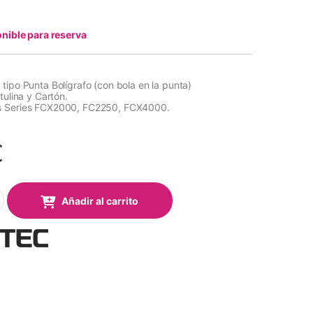
nible para reserva
tipo Punta Bolígrafo (con bola en la punta)
tulina y Cartón.
s Series FCX2000, FC2250, FCX4000.
€
dido tipo Punta Bolígrafo para Serie FCX2000, FC2250, FCX4000. 
Añadir al carrito