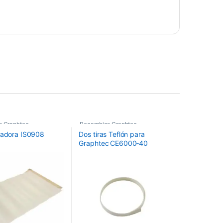
s Graphtec
Recambios Graphtec
tadora IS0908
Dos tiras Teflón para
Graphtec CE6000‑40