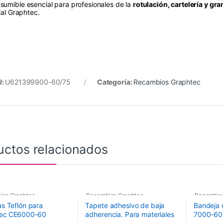
sumible esencial para profesionales de la
rotulación, cartelería y gr
ial Graphtec.
U:
U621399900-60/75
Categoría:
Recambios Graphtec
uctos relacionados
ios Graphtec
Recambios Graphtec
Recambio
as Teflón para
Tapete adhesivo de baja
Bandeja 
tec CE6000‑60
adherencia. Para materiales
7000-60