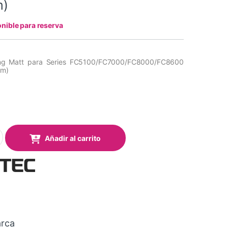
m)
nible para reserva
ting Matt para Series FC5100/FC7000/FC8000/FC8600
cm)
ting Matt para Series FC51/FC7000/FC8000/FC8600 (Medidas: 60c
Añadir al carrito
rca