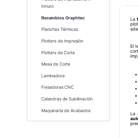
Innuro
Recambios Graphtec
La
plo
ada
Planchas Térmicas
Plotters de Impresión
El 
cor
Plotters de Corte
imp
Mesa de Corte
Laminadora
Fresadoras CNC
Calandras de Sublimación
Maquinaria de Acabados
La 
aut
pre