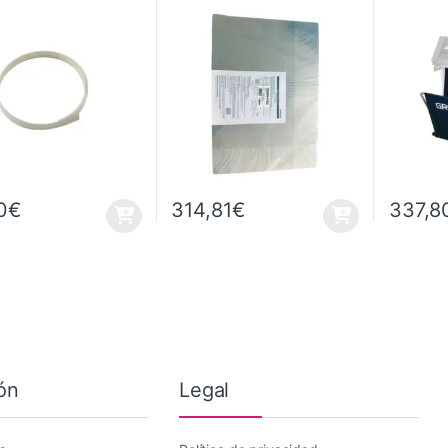
tipo film (435 x 610 mm, Esp
0,4 mm.) (Pack 2 uds.)
0
€
314,81
€
337,8
ón
Legal