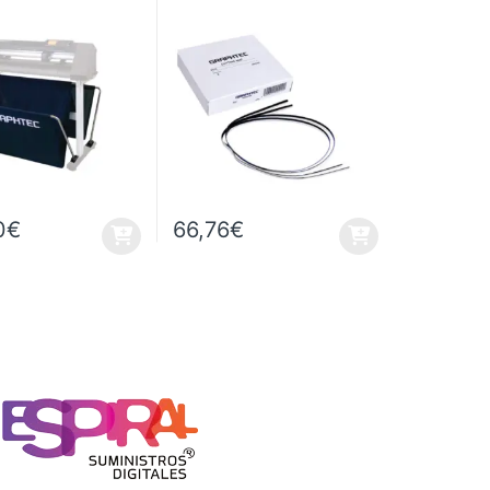
2 uds.)
0
€
66,76
€