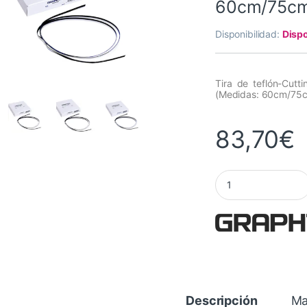
60cm/75c
Disponibilidad:
Dispo
Tira de teflón-Cut
(Medidas: 60cm/75
83,70
€
Tira de teflón Cut
Descripción
Ma