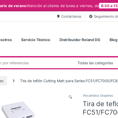
ario de verano
Atención al cliente de lunes a viernes, de
8:30 a 15
Contáctanos
Seguimiento d
sotros
Servicio Técnico
Distribuidor Roland DG
Blog
ec
Tira de teflón Cutting Matt para Series FC51/FC7000/
Recambios Graphtec
🔍
Tira de tef
FC51/FC70