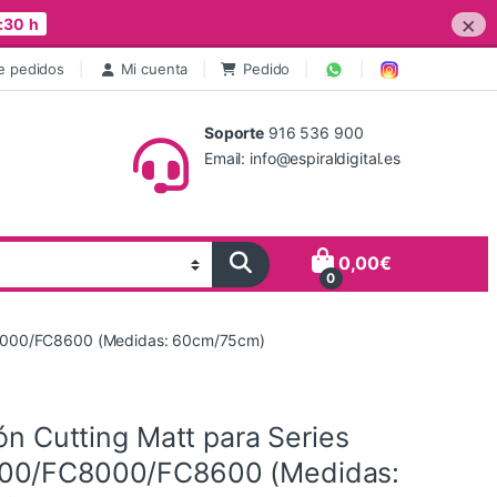
×
:30 h
e pedidos
Mi cuenta
Pedido
Soporte
916 536 900
Email: info@espiraldigital.es
0,00
€
0
FC8000/FC8600 (Medidas: 60cm/75cm)
lón Cutting Matt para Series
00/FC8000/FC8600 (Medidas: