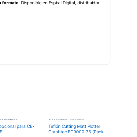
an formato
. Disponible en Espiral Digital, distribuidor
s Graphtec
Recambios Graphtec
opcional para CE-
Teflón Cutting Matt Plotter
E
Graphtec FC9000-75 (Pack