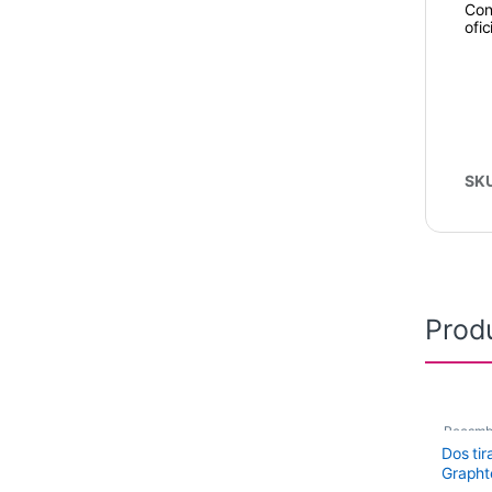
Con
ofic
SK
Prod
Recamb
Dos tir
Graph