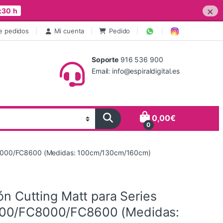
×
:30 h
e pedidos
Mi cuenta
Pedido
Soporte
916 536 900
Email: info@espiraldigital.es
0,00
€
0
/FC8000/FC8600 (Medidas: 100cm/130cm/160cm)
lón Cutting Matt para Series
00/FC8000/FC8600 (Medidas: