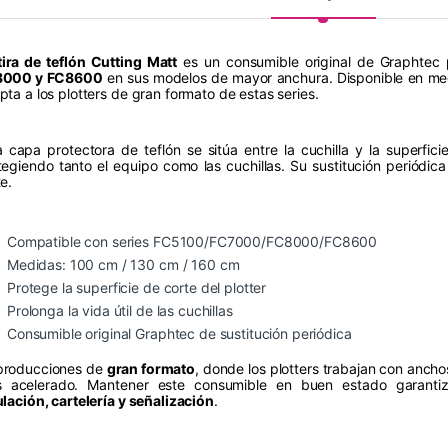
tira de teflón Cutting Matt
es un consumible original de Graphtec p
8000 y FC8600
en sus modelos de mayor anchura. Disponible en me
pta a los plotters de gran formato de estas series.
a capa protectora de teflón se sitúa entre la cuchilla y la superfic
tegiendo tanto el equipo como las cuchillas. Su sustitución periódic
e.
Compatible con series FC5100/FC7000/FC8000/FC8600
Medidas: 100 cm / 130 cm / 160 cm
Protege la superficie de corte del plotter
Prolonga la vida útil de las cuchillas
Consumible original Graphtec de sustitución periódica
producciones de
gran formato
, donde los plotters trabajan con ancho
 acelerado. Mantener este consumible en buen estado garantiza
ulación, cartelería y señalización
.