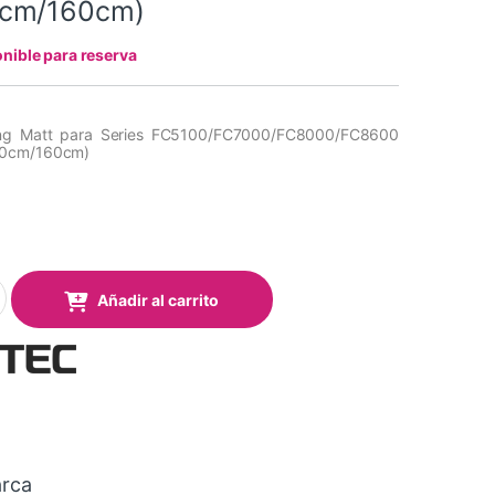
cm/160cm)
nible para reserva
ting Matt para Series FC5100/FC7000/FC8000/FC8600
30cm/160cm)
ting Matt para Series FC51/FC7000/FC8000/FC8600 (Medidas: 10
Añadir al carrito
rca