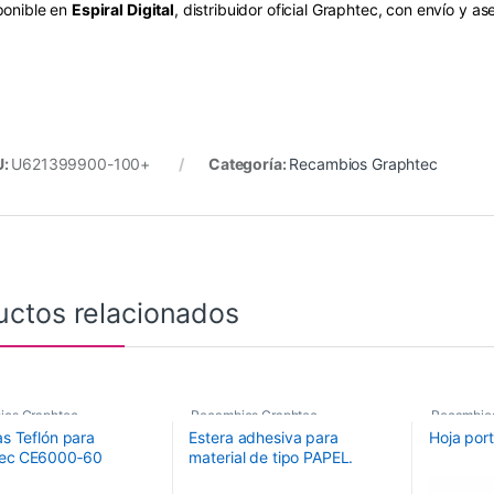
ponible en
Espiral Digital
, distribuidor oficial Graphtec, con envío y a
U:
U621399900-100+
Categoría:
Recambios Graphtec
uctos relacionados
ios Graphtec
Recambios Graphtec
Recambio
as Teflón para
Estera adhesiva para
Hoja por
tec CE6000‑60
material de tipo PAPEL.
Tamaño: 660mmx480mm.