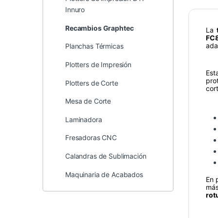
Innuro
Recambios Graphtec
La
FC
ada
Planchas Térmicas
Plotters de Impresión
Est
pro
Plotters de Corte
cort
Mesa de Corte
Laminadora
Fresadoras CNC
Calandras de Sublimación
Maquinaria de Acabados
En 
más
rot