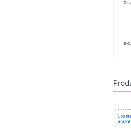
Dis
SK
Prod
Recamb
Dos tir
Graph