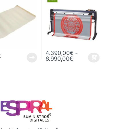
4.390,00
€
-
€
Rango de precios: d
6.990,00
€
Este producto tiene múltiples variantes. Las