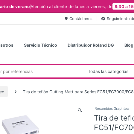
ario de verano
Atención al cliente de lunes a viernes, de
8:30 a 15
Contáctanos
Seguimiento d
sotros
Servicio Técnico
Distribuidor Roland DG
Blog
ec
Tira de teflón Cutting Matt para Series FC51/FC7000
Recambios Graphtec
🔍
Tira de tef
FC51/FC70