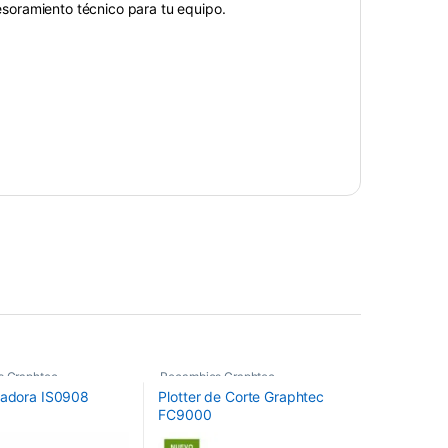
sesoramiento técnico para tu equipo.
s Graphtec
Recambios Graphtec
tadora IS0908
Plotter de Corte Graphtec
FC9000