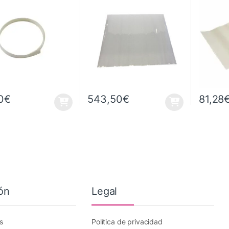
Para FCX4000-50/60
0
€
543,50
€
81,28
ón
Legal
s
Política de privacidad