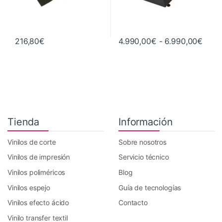
Rang
216,80
€
4.990,00
€
-
6.990,00
€
Este producto tiene múltiples va
Tienda
Información
Vinilos de corte
Sobre nosotros
Vinilos de impresión
Servicio técnico
Vinilos poliméricos
Blog
Vinilos espejo
Guía de tecnologías
Vinilos efecto ácido
Contacto
Vinilo transfer textil