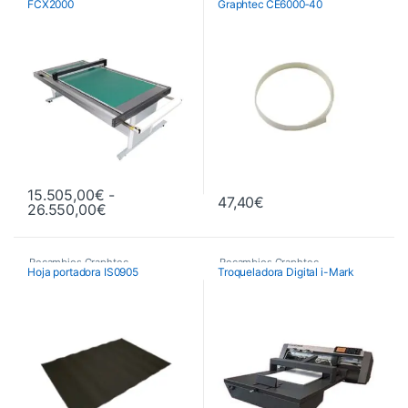
FCX2000
Graphtec CE6000‑40
15.505,00
€
-
47,40
€
Rango de precios: desde 15.505,00€ hasta 
26.550,00
€
Este producto tiene múltiples variantes. Las opciones se pueden 
Recambios Graphtec
Recambios Graphtec
Hoja portadora IS0905
Troqueladora Digital i-Mark