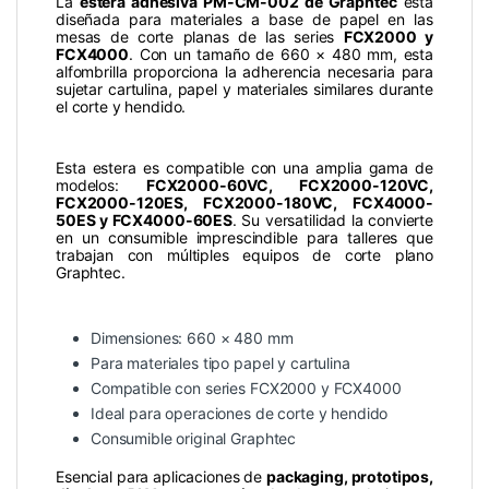
La
estera adhesiva PM-CM-002 de Graphtec
está
diseñada para materiales a base de papel en las
mesas de corte planas de las series
FCX2000 y
FCX4000
. Con un tamaño de 660 × 480 mm, esta
alfombrilla proporciona la adherencia necesaria para
sujetar cartulina, papel y materiales similares durante
el corte y hendido.
Esta estera es compatible con una amplia gama de
modelos:
FCX2000-60VC, FCX2000-120VC,
FCX2000-120ES, FCX2000-180VC, FCX4000-
50ES y FCX4000-60ES
. Su versatilidad la convierte
en un consumible imprescindible para talleres que
trabajan con múltiples equipos de corte plano
Graphtec.
Dimensiones: 660 × 480 mm
Para materiales tipo papel y cartulina
Compatible con series FCX2000 y FCX4000
Ideal para operaciones de corte y hendido
Consumible original Graphtec
Esencial para aplicaciones de
packaging, prototipos,