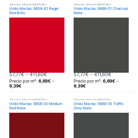
Mactac Macal 9800 Pro
,
Mactac Macal 9800 Pro
,
Vinilo Mactac 9859-42 Regal
Vinilo Mactac 9888-01 Charcoal
Red Brillo
Mate
Poliméricos
,
Vinilos De Corte
Poliméricos
,
Vinilos De Corte
Rango de precios: desde 57,77€ hasta 
Rango de pr
57,77
€
-
411,60
€
57,77
€
-
411,60
€
Precio por m²:
6,69
€
–
Precio por m²:
6,69
€
–
Este producto tiene múltiples variantes. Las opciones se pueden 
Este producto tiene múltiples va
9,39
€
9,39
€
Mactac Macal 9800 Pro
,
Mactac Macal 9800 Pro
,
Vinilo Mactac 9858-00 Medium
Vinilo Mactac 9888-05 Traffic
Red Mate
Grey Mate
Poliméricos
,
Vinilos De Corte
Poliméricos
,
Vinilos De Corte