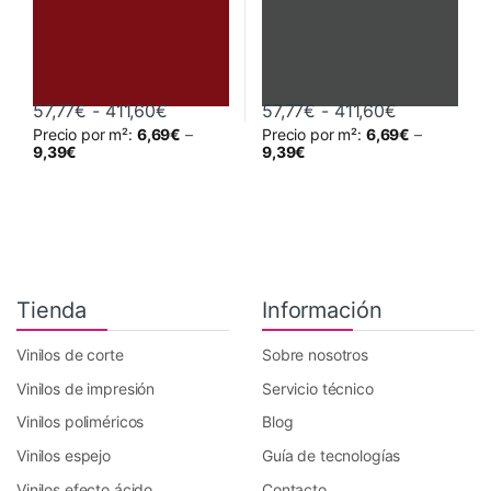
Rango de precios: desde 57,77€ hasta 
Rango de pr
57,77
€
-
411,60
€
57,77
€
-
411,60
€
Precio por m²:
6,69
€
–
Precio por m²:
6,69
€
–
Este producto tiene múltiples variantes. Las opciones se pueden 
Este producto tiene múltiples va
9,39
€
9,39
€
Tienda
Información
Vinilos de corte
Sobre nosotros
Vinilos de impresión
Servicio técnico
Vinilos poliméricos
Blog
Vinilos espejo
Guía de tecnologías
Vinilos efecto ácido
Contacto