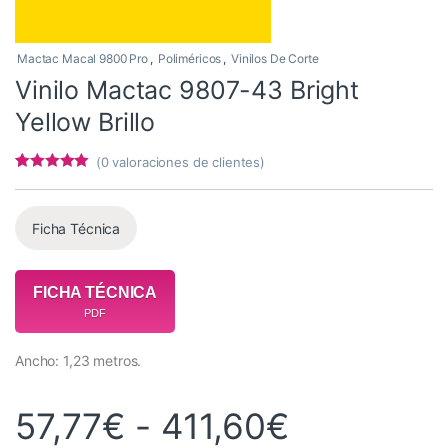
Mactac Macal 9800 Pro
,
Poliméricos
,
Vinilos De Corte
Vinilo Mactac 9807-43 Bright
Yellow Brillo
(
0
valoraciones de clientes)
Valorado con
1
5
de 5 en
base a
valoración de
Ficha Técnica
un cliente
FICHA TÉCNICA
PDF
Ancho: 1,23 metros.
Rango de 
57,77
€
-
411,60
€