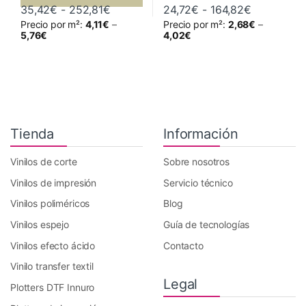
Rango de precios: desde 35,42€ hast
Rango de p
35,42
€
-
252,81
€
24,72
€
-
164,82
€
Precio por m²:
4,11
€
–
Precio por m²:
2,68
€
–
Este producto tiene múltiples variantes. Las opciones se pueden 
Este producto tiene múltiples va
5,76
€
4,02
€
Tienda
Información
Vinilos de corte
Sobre nosotros
Vinilos de impresión
Servicio técnico
Vinilos poliméricos
Blog
Vinilos espejo
Guía de tecnologías
Vinilos efecto ácido
Contacto
Vinilo transfer textil
Legal
Plotters DTF Innuro