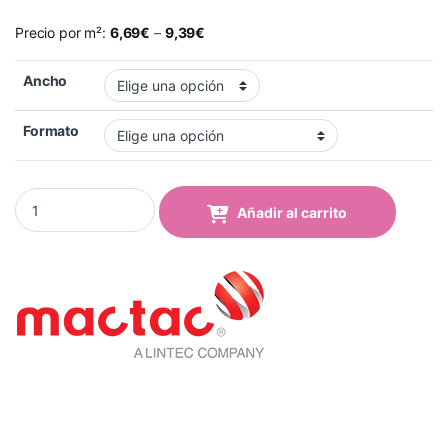
Precio por m²:
6,69
€
–
9,39
€
Ancho
Formato
Vinilo Mactac 9807-43 Bright Yellow Brillo quantity
Añadir al carrito