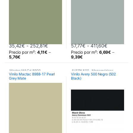
Rango de precios: desde 35,42€ hast
Rango de pr
35,42
€
-
252,81
€
57,77
€
-
411,60
€
Precio por m²:
4,11
€
–
Precio por m²:
6,69
€
–
Este producto tiene múltiples variantes. Las opciones se pueden 
Este producto tiene múltiples va
5,76
€
9,39
€
Mactac MACal 8900
,
AVERY 500
,
Monoméricos
,
Vinilo Mactac 8988-17 Pearl
Vinilo Avery 500 Negro (502
Grey Mate
Black)
Monoméricos
,
Vinilos De Corte
Vinilos De Corte