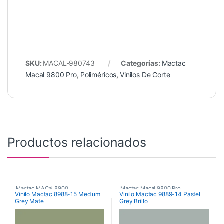
SKU:
MACAL-980743
Categorías:
Mactac
Macal 9800 Pro
,
Poliméricos
,
Vinilos De Corte
Productos relacionados
Mactac MACal 8900
,
Mactac Macal 9800 Pro
,
Vinilo Mactac 8988-15 Medium
Vinilo Mactac 9889-14 Pastel
Grey Mate
Grey Brillo
Monoméricos
,
Vinilos De Corte
Poliméricos
,
Vinilos De Corte