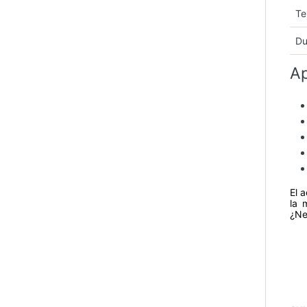
Te
Du
Ap
El 
la 
¿Ne