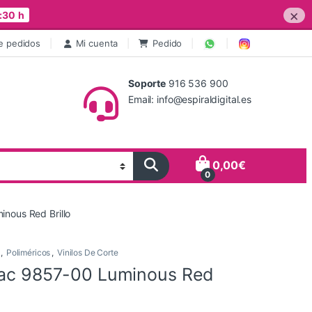
×
:30 h
e pedidos
Mi cuenta
Pedido
Soporte
916 536 900
Email: info@espiraldigital.es
0,00
€
0
inous Red Brillo
,
Poliméricos
,
Vinilos De Corte
tac 9857-00 Luminous Red