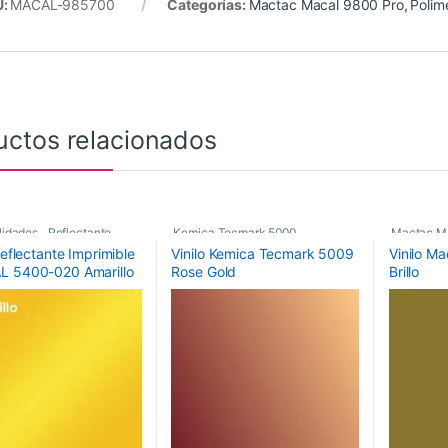
U:
MACAL-985700
Categorías:
Mactac Macal 9800 Pro
,
Polim
uctos relacionados
lidades
,
Reflectante
,
Kemica Tecmark 5000
,
Mactac M
Reflectante Imprimible
Vinilo Kemica Tecmark 5009
Vinilo M
De Corte
Poliméricos
,
Vinilos De Corte
Monoméri
 5400-020 Amarillo
Rose Gold
Brillo