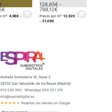
€
-
128,65
€
-
12€
esde 64,86€ hasta 326,28€
Rango de precios: desde 43,03€ hasta 306,5
Rango de precios: desd
5
€
788,12
€
or m²:
4,98
€
–
Precio por m²:
12,92
€
 página de producto
as opciones se pueden elegir en la página de producto
ucto tiene múltiples variantes. Las opciones se pueden elegir en la p
Este producto tiene múltiples variantes. Las
–
21,09
€
Avenida Somosierra 18, Nave 3
28703 San Sebastián de los Reyes (Madrid)
916 536 900
·
WhatsApp 656 351 274
info@espiraldigital.es
★★★★★
Reseñas de clientes en Google