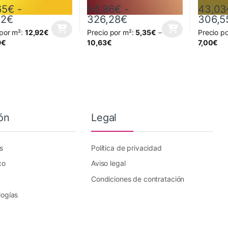
65
€
-
64,86
€
-
43,03
Rango de precios: desde 128,65€ hasta 788,
Rango de precios: d
12
€
326,28
€
306,5
 por m²:
12,92
€
Precio por m²:
5,35
€
–
Precio p
oducto tiene múltiples variantes. Las opciones se pueden elegir en la
Este producto tiene múltiples variantes. L
Este prod
9
€
10,63
€
7,00
€
ón
Legal
s
Política de privacidad
co
Aviso legal
Condiciones de contratación
logías