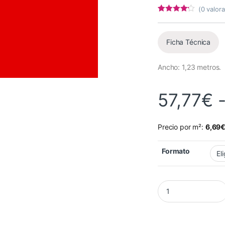
(
0
valora
Valorado
2
con
4
de 5
en base a
valoracion
Ficha Técnica
es de
clientes
Ancho: 1,23 metros.
57,77
€
Precio por m²:
6,69
Formato
Vinilo Mactac 9857-