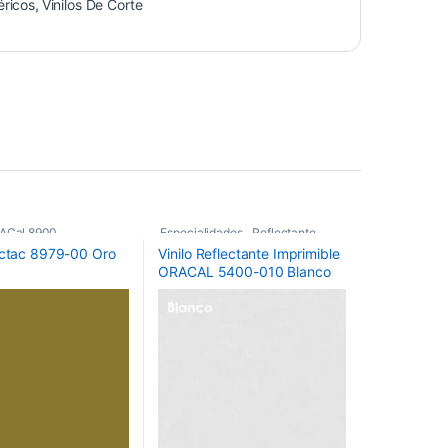
éricos
,
Vinilos De Corte
ACal 8900
,
Especialidades
,
Reflectante
,
actac 8979-00 Oro
Vinilo Reflectante Imprimible
cos
,
Vinilos De Corte
Vinilos De Corte
ORACAL 5400-010 Blanco