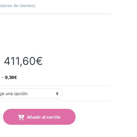
ciones de clientes)
Rango de precios:
-
411,60
€
€
–
9,39
€
00 Luminous Red Brillo quantity
Añadir al carrito