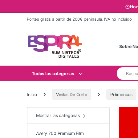
Hor
Ir al contenido
Portes gratis a partir de 200€ peninsula. IVA no incluido
Sobre No
Buscar:
Todas las categorías
Inicio
Vinilos De Corte
Poliméricos
Mostrar las categorías
Avery 700 Premium Film