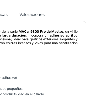
icas
Valoraciones
 de la serie
MACal 9800 Pro de Mactac
, un vinilo
de
larga duración
. Incorpora un
adhesivo acrílico
sional, ideal para gráficos exteriores exigentes y
 con colores intensos y vivos para una señalización
n adhesivo)
trazos pequeños
r productividad en el pelado