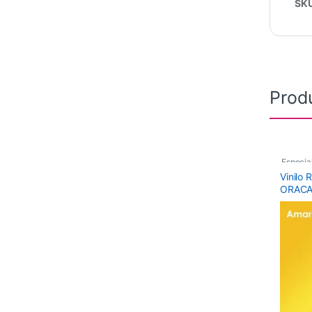
SK
Prod
Especia
Vinilo 
Vinilos 
ORACAL