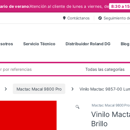
ario de verano
Atención al cliente de lunes a viernes, de
8:30 a 15
Contáctanos
Seguimiento d
sotros
Servicio Técnico
Distribuidor Roland DG
Blog
Mactac Macal 9800 Pro
Vinilo Mactac 9857-00 Lum
Mactac Macal 9800 Pro
🔍
Vinilo Mac
Brillo