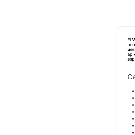
El
V
pol
per
apl
esp
Ca