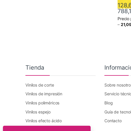
128,
788,
Precio
Este pr
–
21,0
Tienda
Informaci
Vinilos de corte
Sobre nosotro
Vinilos de impresión
Servicio técni
Vinilos poliméricos
Blog
Vinilos espejo
Guía de tecno
Vinilos efecto ácido
Contacto
Vinilo transfer textil