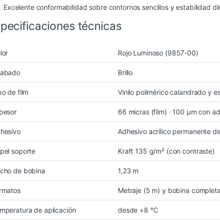
Excelente conformabilidad sobre contornos sencillos y estabilidad d
pecificaciones técnicas
lor
Rojo Luminoso (9857-00)
abado
Brillo
po de film
Vinilo polimérico calandrado y e
pesor
66 micras (film) · 100 µm con a
hesivo
Adhesivo acrílico permanente de
pel soporte
Kraft 135 g/m² (con contraste)
cho de bobina
1,23 m
rmatos
Metraje (5 m) y bobina complet
mperatura de aplicación
desde +8 °C