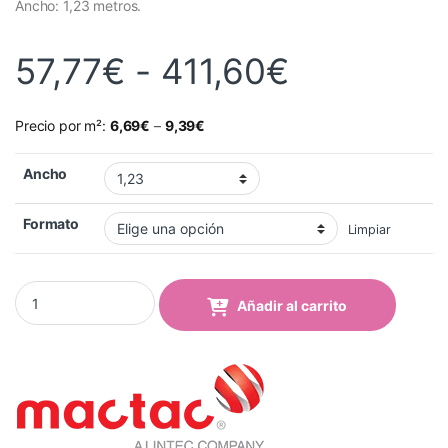
Ancho: 1,23 metros.
Rango de 
57,77
€
-
411,60
€
Precio por m²:
6,69
€
–
9,39
€
Ancho
Formato
Limpiar
Vinilo Mactac 9808-46 Banana Yellow Mate quantity
Añadir al carrito