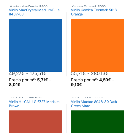
Mactac MacCrystal 8400
,
Kemica Tecmark 5000
,
Vinilo MacCrystal Medium Blue
Vinilo Kemica Tecmark 5018
8437-03
Orange
Vinilos De Corte
,
Poliméricos
,
Vinilos De Corte
Vinilos Transparentes de Color
Rango de precios: desde 49,27€ hasta
Rango de p
49,27
€
-
175,51
€
55,71
€
-
280,13
€
Precio por m²:
5,71
€
–
Precio por m²:
4,59
€
–
Este producto tiene múltiples variantes. Las opciones se pueden 
Este producto tiene múltiples va
8,01
€
9,13
€
LG HI-CAL 6700 Brillo
,
Mactac MACal 8900
,
Vinilo HI-CAL LG 6727 Medium
Vinilo Mactac 8948-30 Dark
Brown
Green Mate
Poliméricos
,
Vinilos De Corte
Monoméricos
,
Vinilos De Corte