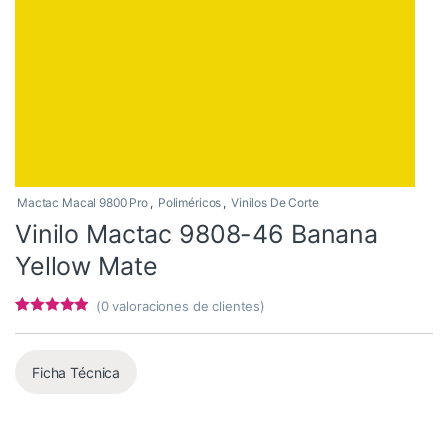
Mactac Macal 9800 Pro
,
Poliméricos
,
Vinilos De Corte
Vinilo Mactac 9808-46 Banana
Yellow Mate
(
0
valoraciones de clientes)
Valorado con
7
4.71
de 5 en
base a
valoracione
Ficha Técnica
s de
clientes