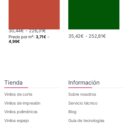
Rango de precios: desde 30,44€ hast
30,44
€
-
226,31
€
Rango de 
35,42
€
-
252,81
€
Precio por m²:
3,71
€
–
Este producto tiene múltiples variantes. Las opciones se pueden 
Este producto tiene múltiples va
4,99
€
Tienda
Información
Vinilos de corte
Sobre nosotros
Vinilos de impresión
Servicio técnico
Vinilos poliméricos
Blog
Vinilos espejo
Guía de tecnologías