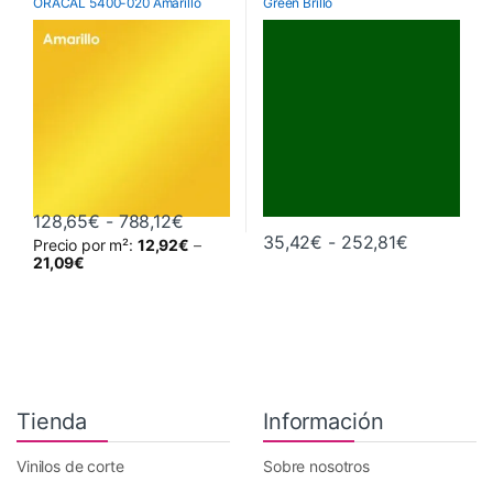
ORACAL 5400-020 Amarillo
Green Brillo
Vinilos De Corte
Monoméricos
,
Vinilos De Corte
Rango de precios: desde 128,65€ has
128,65
€
-
788,12
€
Rango de 
35,42
€
-
252,81
€
Precio por m²:
12,92
€
–
Este producto tiene múltiples variantes. Las opciones se pueden 
Este producto tiene múltiples va
21,09
€
Tienda
Información
Vinilos de corte
Sobre nosotros