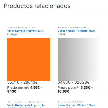
Productos relacionados
Kemica Tecmark 5000
,
Kemica Tecmark 5000
,
Vinilo Kemica Tecmark 5018
Vinilo Kemica Tecmark 5008
Orange
Silver
Poliméricos
,
Vinilos De Corte
Poliméricos
,
Vinilos De Corte
Rango de precios: desde 55,71€ hasta
Rango de 
55,71
€
-
280,13
€
64,86
€
-
326,28
€
Precio por m²:
4,59
€
–
Precio por m²:
5,35
€
–
Este producto tiene múltiples variantes. Las opciones se pueden 
Este producto tiene múltiples va
9,13
€
10,63
€
Especialidades
,
Reflectante
,
Mactac MACal 8900
,
Vinilo Reflectante Imprimible
Vinilo Mactac 8949-30 Dark