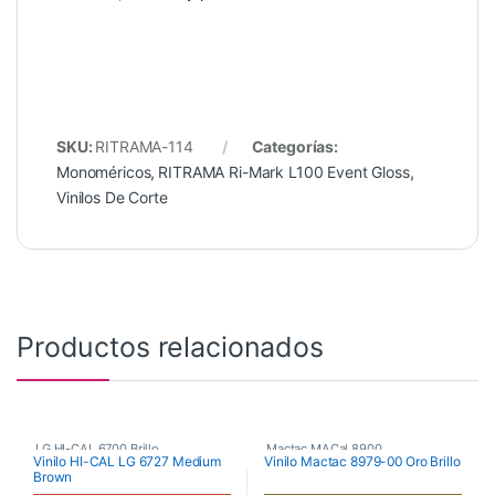
SKU:
RITRAMA-114
Categorías:
Monoméricos
,
RITRAMA Ri-Mark L100 Event Gloss
,
Vinilos De Corte
Productos relacionados
LG HI-CAL 6700 Brillo
,
Mactac MACal 8900
,
Vinilo HI-CAL LG 6727 Medium
Vinilo Mactac 8979-00 Oro Brillo
Brown
Poliméricos
,
Vinilos De Corte
Monoméricos
,
Vinilos De Corte