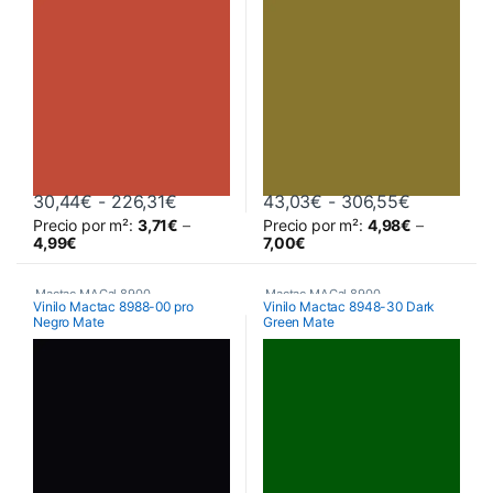
Rango de precios: desde 30,44€ hast
Rango de 
30,44
€
-
226,31
€
43,03
€
-
306,55
€
Precio por m²:
3,71
€
–
Precio por m²:
4,98
€
–
Este producto tiene múltiples variantes. Las opciones se pueden 
Este producto tiene múltiples va
4,99
€
7,00
€
Mactac MACal 8900
,
Mactac MACal 8900
,
Vinilo Mactac 8988-00 pro
Vinilo Mactac 8948-30 Dark
Negro Mate
Green Mate
Monoméricos
,
Vinilos De Corte
Monoméricos
,
Vinilos De Corte