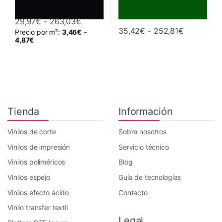
Rango de precios: desde 29,97€ hast
29,97
€
-
263,03
€
Rango de 
35,42
€
-
252,81
€
Precio por m²:
3,46
€
–
Este producto tiene múltiples variantes. Las opciones se pueden 
Este producto tiene múltiples va
4,87
€
Tienda
Información
Vinilos de corte
Sobre nosotros
Vinilos de impresión
Servicio técnico
Vinilos poliméricos
Blog
Vinilos espejo
Guía de tecnologías
Vinilos efecto ácido
Contacto
Vinilo transfer textil
Legal