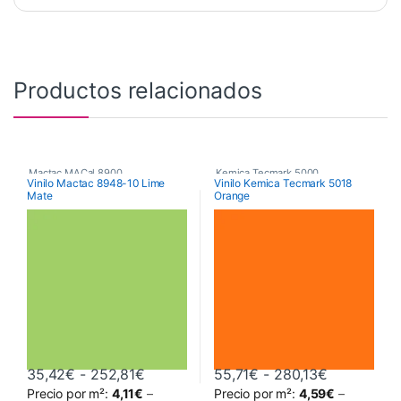
Productos relacionados
Mactac MACal 8900
,
Kemica Tecmark 5000
,
Vinilo Mactac 8948-10 Lime
Vinilo Kemica Tecmark 5018
Mate
Orange
Monoméricos
,
Vinilos De Corte
Poliméricos
,
Vinilos De Corte
Rango de precios: desde 35,42€ hast
Rango de p
35,42
€
-
252,81
€
55,71
€
-
280,13
€
Precio por m²:
4,11
€
–
Precio por m²:
4,59
€
–