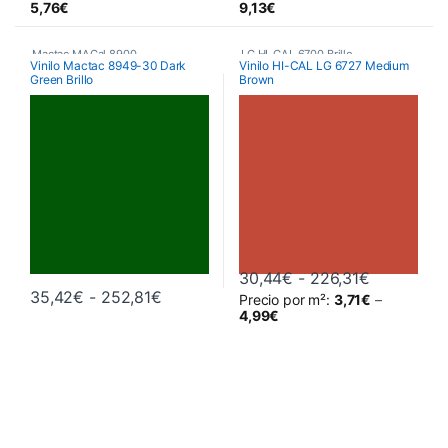
Este producto tiene múltiples variantes. Las opciones se pueden 
Este producto tiene múltiples va
5,76
€
9,13
€
Mactac MACal 8900
,
LG HI-CAL 6700 Brillo
,
Vinilo Mactac 8949-30 Dark
Vinilo HI-CAL LG 6727 Medium
Green Brillo
Brown
Monoméricos
,
Vinilos De Corte
Poliméricos
,
Vinilos De Corte
Rango de 
30,44
€
-
226,31
€
Rango de precios: desde 35,42€ hast
35,42
€
-
252,81
€
Precio por m²:
3,71
€
–
Este producto tiene múltiples variantes. Las opciones se pueden 
Este producto tiene múltiples va
4,99
€