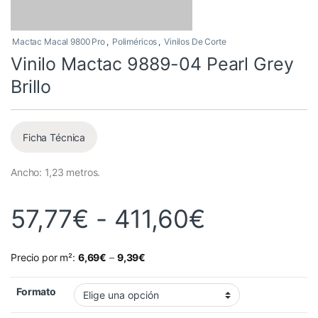
Mactac Macal 9800 Pro
,
Poliméricos
,
Vinilos De Corte
Vinilo Mactac 9889-04 Pearl Grey
Brillo
Ficha Técnica
Ancho: 1,23 metros.
Rango de 
57,77
€
-
411,60
€
Precio por m²:
6,69
€
–
9,39
€
Formato