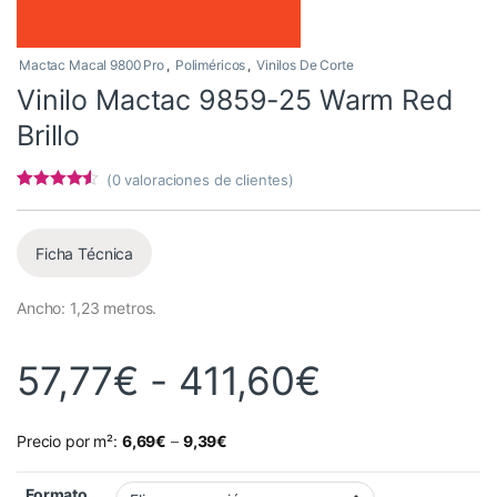
Mactac Macal 9800 Pro
,
Poliméricos
,
Vinilos De Corte
Vinilo Mactac 9859-25 Warm Red
Brillo
(
0
valoraciones de clientes)
Valorado
3
con
4.33
de
5 en base
a
Ficha Técnica
valoracione
s de
clientes
Ancho: 1,23 metros.
Rango de 
57,77
€
-
411,60
€
Precio por m²:
6,69
€
–
9,39
€
Formato