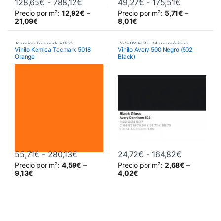
Rango de precios: desde 128,65€ has
Rango de p
128,65
€
-
788,12
€
49,27
€
-
175,51
€
Precio por m²:
12,92
€
–
Precio por m²:
5,71
€
–
Este producto tiene múltiples variantes. Las opciones se pueden 
Este producto tiene múltiples va
21,09
€
8,01
€
Kemica Tecmark 5000
,
AVERY 500
,
Monoméricos
,
Vinilo Kemica Tecmark 5018
Vinilo Avery 500 Negro (502
Orange
Black)
Poliméricos
,
Vinilos De Corte
Vinilos De Corte
Rango de precios: desde 55,71€ hasta
Rango de p
55,71
€
-
280,13
€
24,72
€
-
164,82
€
Precio por m²:
4,59
€
–
Precio por m²:
2,68
€
–
Este producto tiene múltiples variantes. Las opciones se pueden 
Este producto tiene múltiples va
9,13
€
4,02
€