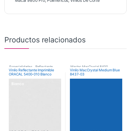
Macal 9800 Pro
,
Poliméricos
,
Vinilos De Corte
Productos relacionados
Especialidades
,
Reflectante
,
Mactac MacCrystal 8400
,
Vinilo Reflectante Imprimible
Vinilo MacCrystal Medium Blue
ORACAL 5400-010 Blanco
8437-03
Vinilos De Corte
Vinilos De Corte
,
Vinilos Transparentes de Color