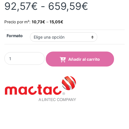
Rango de
92,57
€
-
659,59
€
Precio por m²:
10,73
€
–
15,05
€
Formato
Vinilo Mactac 9700 pro Blanco Light Stop quantity
Añadir al carrito