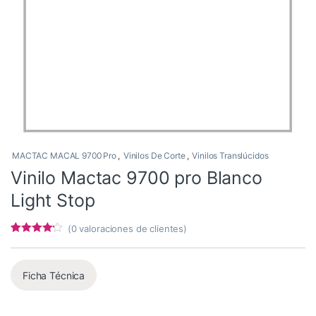
MACTAC MACAL 9700 Pro
,
Vinilos De Corte
,
Vinilos Translúcidos
Vinilo Mactac 9700 pro Blanco
Light Stop
(
0
valoraciones de clientes)
Valorado
4
con
4
de 5
en base a
valoracion
Ficha Técnica
es de
clientes