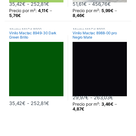
Rango de precios: desde 35,42€ hast
Rango de p
35,42
€
-
252,81
€
51,61
€
-
456,76
€
Precio por m²:
4,11
€
–
Precio por m²:
5,99
€
–
Este producto tiene múltiples variantes. Las opciones se pueden 
Este producto tiene múltiples va
5,76
€
8,46
€
Mactac MACal 8900
,
Mactac MACal 8900
,
Vinilo Mactac 8949-30 Dark
Vinilo Mactac 8988-00 pro
Green Brillo
Negro Mate
Monoméricos
,
Vinilos De Corte
Monoméricos
,
Vinilos De Corte
Rango de 
29,97
€
-
263,03
€
Rango de precios: desde 35,42€ hast
35,42
€
-
252,81
€
Precio por m²:
3,46
€
–
Este producto tiene múltiples variantes. Las opciones se pueden 
Este producto tiene múltiples va
4,87
€