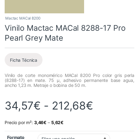
Mactac MACal 8200
Vinilo Mactac MACal 8288-17 Pro
Pearl Grey Mate
Ficha Técnica
Vinilo de corte monomérico MACal 8200 Pro color gris perla
(8288-17) en mate. 75 µ, adhesivo permanente base agua,
ancho 1,23 m. Metraje o bobina de 50 m.
Rango de
34,57
€
-
212,68
€
Precio por m²:
3,46
€
–
5,62
€
Formato