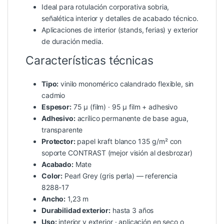
Ideal para rotulación corporativa sobria,
señalética interior y detalles de acabado técnico.
Aplicaciones de interior (stands, ferias) y exterior
de duración media.
Características técnicas
Tipo:
vinilo monomérico calandrado flexible, sin
cadmio
Espesor:
75 µ (film) · 95 µ film + adhesivo
Adhesivo:
acrílico permanente de base agua,
transparente
Protector:
papel kraft blanco 135 g/m² con
soporte CONTRAST (mejor visión al desbrozar)
Acabado:
Mate
Color:
Pearl Grey (gris perla) — referencia
8288-17
Ancho:
1,23 m
Durabilidad exterior:
hasta 3 años
Uso:
interior y exterior · aplicación en seco o