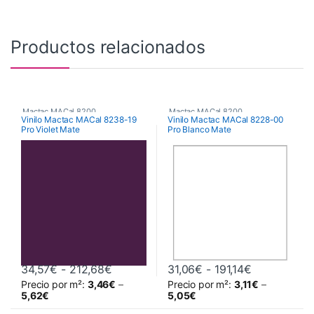
Productos relacionados
Mactac MACal 8200
Mactac MACal 8200
Vinilo Mactac MACal 8238-19
Vinilo Mactac MACal 8228-00
Pro Violet Mate
Pro Blanco Mate
Rango de precios: desde 34,57€ hasta
Rango de pr
34,57
€
-
212,68
€
31,06
€
-
191,14
€
Precio por m²:
3,46
€
–
Precio por m²:
3,11
€
–
Este producto tiene múltiples variantes. Las opciones se pueden 
Este producto tiene múltiples va
5,62
€
5,05
€