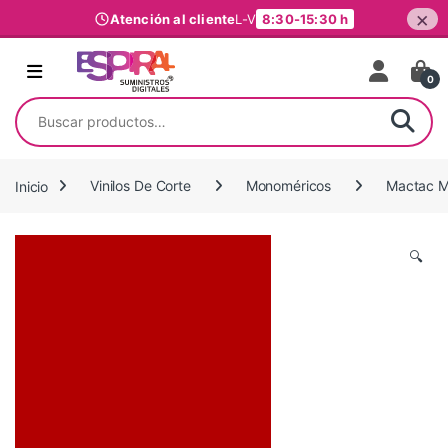
×
Atención al cliente
L-V
8:30-15:30 h
Ir al contenido
0
Buscar por:
Inicio
Vinilos De Corte
Monoméricos
Mactac M
🔍