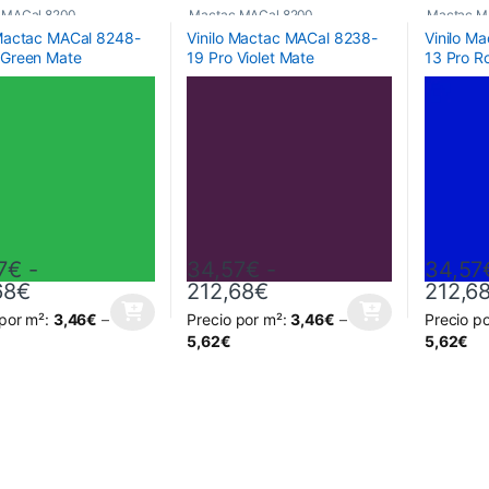
 MACal 8200
Mactac MACal 8200
Mactac M
 Mactac MACal 8248-
Vinilo Mactac MACal 8238-
Vinilo M
 Green Mate
19 Pro Violet Mate
13 Pro R
7
€
-
34,57
€
-
34,57
Rango de precios: desde 34,57€ hasta 212,6
Rango de precios: de
68
€
212,68
€
212,6
 por m²:
3,46
€
–
Precio por m²:
3,46
€
–
Precio p
oducto tiene múltiples variantes. Las opciones se pueden elegir en la
Este producto tiene múltiples variantes. L
Este prod
5,62
€
5,62
€