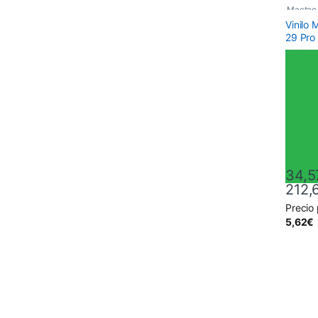
Mactac
Vinilo
29 Pro
34,5
212,
Precio
Este pr
5,62
€