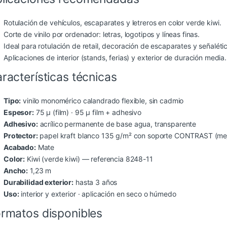
Rotulación de vehículos, escaparates y letreros en color verde kiwi.
Corte de vinilo por ordenador: letras, logotipos y líneas finas.
Ideal para rotulación de retail, decoración de escaparates y señaléti
Aplicaciones de interior (stands, ferias) y exterior de duración media.
racterísticas técnicas
Tipo:
vinilo monomérico calandrado flexible, sin cadmio
Espesor:
75 µ (film) · 95 µ film + adhesivo
Adhesivo:
acrílico permanente de base agua, transparente
Protector:
papel kraft blanco 135 g/m² con soporte CONTRAST (mejo
Acabado:
Mate
Color:
Kiwi (verde kiwi) — referencia 8248-11
Ancho:
1,23 m
Durabilidad exterior:
hasta 3 años
Uso:
interior y exterior · aplicación en seco o húmedo
rmatos disponibles