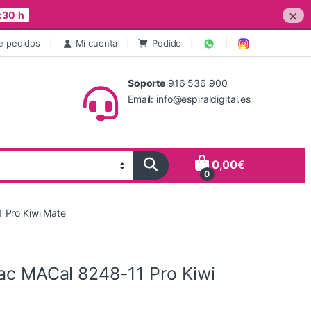
×
:30 h
e pedidos
Mi cuenta
Pedido
Soporte
916 536 900
Email: info@espiraldigital.es
0,00
€
0
 Pro Kiwi Mate
tac MACal 8248-11 Pro Kiwi