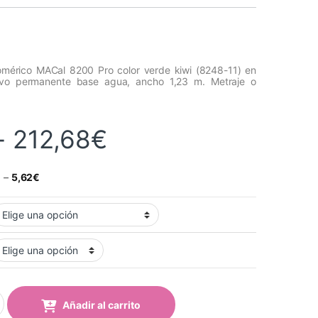
omérico MACal 8200 Pro color verde kiwi (8248-11) en
ivo permanente base agua, ancho 1,23 m. Metraje o
Rango de precios
-
212,68
€
€
–
5,62
€
 8248-11 Pro Kiwi Mate quantity
Añadir al carrito