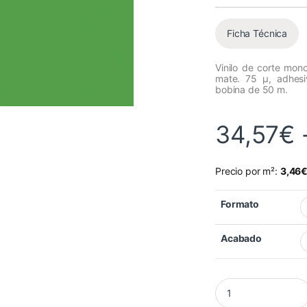
Ficha Técnica
Vinilo de corte mon
mate. 75 µ, adhes
bobina de 50 m.
34,57
€
Precio por m²:
3,46
Formato
Acabado
Vinilo Mactac MACal