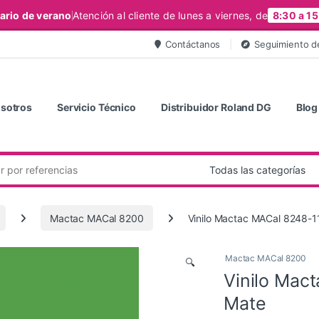
ario de verano
Atención al cliente de lunes a viernes, de
8:30 a 15
Contáctanos
Seguimiento d
sotros
Servicio Técnico
Distribuidor Roland DG
Blog
Mactac MACal 8200
Vinilo Mactac MACal 8248-11
Mactac MACal 8200
🔍
Vinilo Mac
Mate