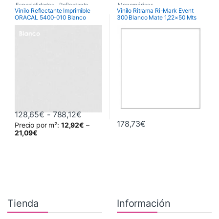
Especialidades
,
Reflectante
,
Monoméricos
,
Vinilo Reflectante Imprimible
Vinilo Ritrama Ri-Mark Event
ORACAL 5400-010 Blanco
300 Blanco Mate 1,22×50 Mts
Vinilos De Corte
RITRAMA Ri-Mark M300 Event
Matt
,
Vinilos De Corte
Rango de precios: desde 128,65€ has
128,65
€
-
788,12
€
178,73
€
Precio por m²:
12,92
€
–
Este producto tiene múltiples variantes. Las opciones se pueden 
21,09
€
Tienda
Información