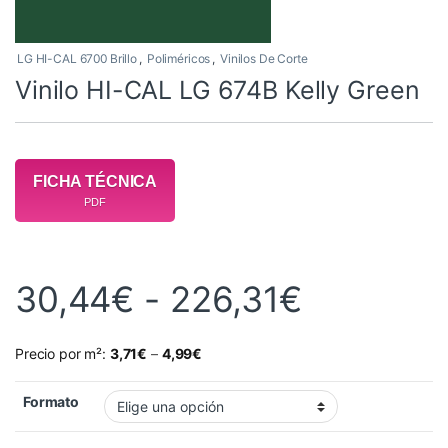
LG HI-CAL 6700 Brillo
,
Poliméricos
,
Vinilos De Corte
Vinilo HI-CAL LG 674B Kelly Green
FICHA TÉCNICA
PDF
Rango de
30,44
€
-
226,31
€
Precio por m²:
3,71
€
–
4,99
€
Formato