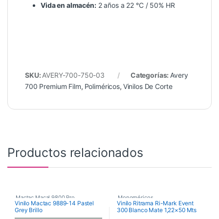
Vida en almacén:
2 años a 22 °C / 50% HR
SKU:
AVERY-700-750-03
Categorías:
Avery
700 Premium Film
,
Poliméricos
,
Vinilos De Corte
Productos relacionados
Mactac Macal 9800 Pro
,
Monoméricos
,
Vinilo Mactac 9889-14 Pastel
Vinilo Ritrama Ri-Mark Event
Grey Brillo
300 Blanco Mate 1,22×50 Mts
Poliméricos
,
Vinilos De Corte
RITRAMA Ri-Mark M300 Event
Matt