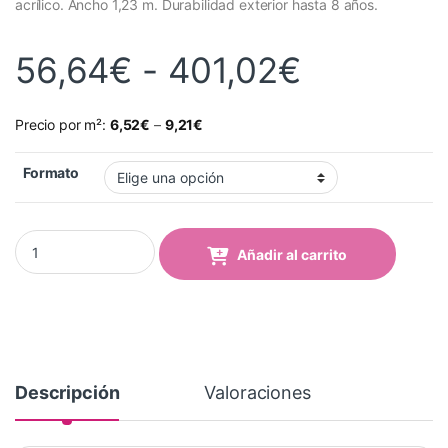
acrílico. Ancho 1,23 m. Durabilidad exterior hasta 8 años.
Rango de
56,64
€
-
401,02
€
Precio por m²:
6,52
€
–
9,21
€
Formato
Vinilo Avery 700 Rojo Fresa (750-03 Strawberry Red) quantity
Añadir al carrito
Descripción
Valoraciones