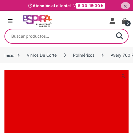
×
Atención al cliente
L-V
8:30-15:30 h
Ir al contenido
0
Buscar por:
Inicio
Vinilos De Corte
Poliméricos
Avery 700 
🔍