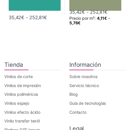
Rango de 
35,42
€
-
252,81
€
Rango de precios: desde 35,42€ hast
35,42
€
-
252,81
€
Precio por m²:
4,11
€
–
Este producto tiene múltiples variantes. Las opciones se pueden 
Este producto tiene múltiples va
5,76
€
Tienda
Información
Vinilos de corte
Sobre nosotros
Vinilos de impresión
Servicio técnico
Vinilos poliméricos
Blog
Vinilos espejo
Guía de tecnologías
Vinilos efecto ácido
Contacto
Vinilo transfer textil
Legal
Plotters DTF Innuro