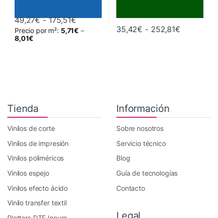
Rango de precios: desde 49,27€ hasta
49,27
€
-
175,51
€
Rango de 
35,42
€
-
252,81
€
Precio por m²:
5,71
€
–
Este producto tiene múltiples variantes. Las opciones se pueden 
Este producto tiene múltiples va
8,01
€
Tienda
Información
Vinilos de corte
Sobre nosotros
Vinilos de impresión
Servicio técnico
Vinilos poliméricos
Blog
Vinilos espejo
Guía de tecnologías
Vinilos efecto ácido
Contacto
Vinilo transfer textil
Legal
Plotters DTF Innuro