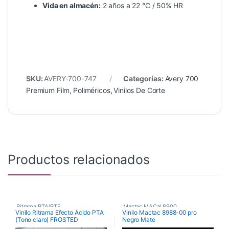
Vida en almacén:
2 años a 22 °C / 50% HR
SKU:
AVERY-700-747
Categorías:
Avery 700
Premium Film
,
Poliméricos
,
Vinilos De Corte
Productos relacionados
Ritrama PTA/PTF
,
Mactac MACal 8900
,
Vinilo Ritrama Efecto Ácido PTA
Vinilo Mactac 8988-00 pro
(Tono claro) FROSTED
Negro Mate
Vinilos De Corte
,
Monoméricos
,
Vinilos De Corte