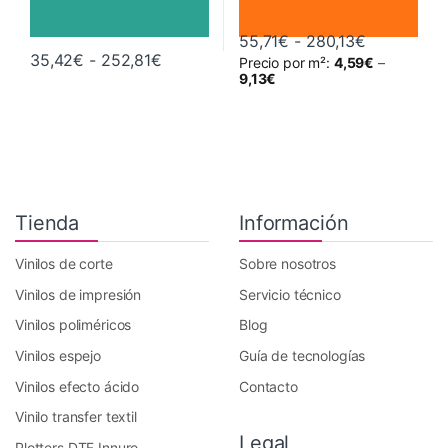
Rango de p
55,71
€
-
280,13
€
Rango de precios: desde 35,42€ hast
35,42
€
-
252,81
€
Precio por m²:
4,59
€
–
Este producto tiene múltiples variantes. Las opciones se pueden 
Este producto tiene múltiples va
9,13
€
Tienda
Información
Vinilos de corte
Sobre nosotros
Vinilos de impresión
Servicio técnico
Vinilos poliméricos
Blog
Vinilos espejo
Guía de tecnologías
Vinilos efecto ácido
Contacto
Vinilo transfer textil
Legal
Plotters DTF Innuro