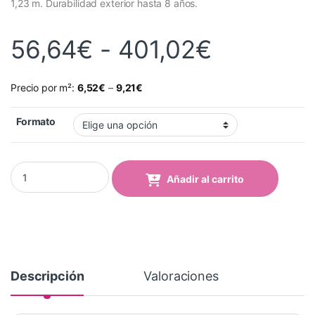
1,23 m. Durabilidad exterior hasta 8 años.
Rango de
56,64
€
-
401,02
€
Precio por m²:
6,52
€
–
9,21
€
Formato
Vinilo Avery 700 Azul Cobalto (724 Cobalt Blue) quantity
Añadir al carrito
Descripción
Valoraciones