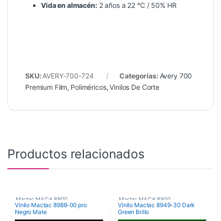
Vida en almacén:
2 años a 22 °C / 50% HR
SKU:
AVERY-700-724
Categorías:
Avery 700
Premium Film
,
Poliméricos
,
Vinilos De Corte
Productos relacionados
Mactac MACal 8900
,
Mactac MACal 8900
,
Vinilo Mactac 8988-00 pro
Vinilo Mactac 8949-30 Dark
Negro Mate
Green Brillo
Monoméricos
,
Vinilos De Corte
Monoméricos
,
Vinilos De Corte