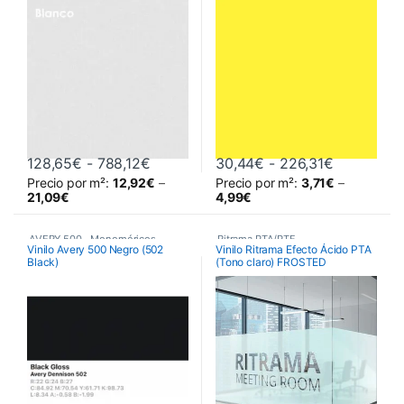
Rango de precios: desde 128,65€ has
Rango de 
128,65
€
-
788,12
€
30,44
€
-
226,31
€
Precio por m²:
12,92
€
–
Precio por m²:
3,71
€
–
Este producto tiene múltiples variantes. Las opciones se pueden 
Este producto tiene múltiples va
21,09
€
4,99
€
AVERY 500
,
Monoméricos
,
Ritrama PTA/PTF
,
Vinilo Avery 500 Negro (502
Vinilo Ritrama Efecto Ácido PTA
Black)
(Tono claro) FROSTED
Vinilos De Corte
Vinilos De Corte
,
Vinilos Efecto Ácido
,
Vinilos para decoración de
cristales