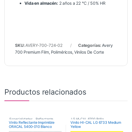
Vida en almacén:
2 años a 22 °C / 50% HR
SKU:
AVERY-700-724-02
Categorías:
Avery
700 Premium Film
,
Poliméricos
,
Vinilos De Corte
Productos relacionados
Especialidades
,
Reflectante
,
LG HI-CAL 6700 Brillo
,
Vinilo Reflectante Imprimible
Vinilo HI-CAL LG 6733 Medium
ORACAL 5400-010 Blanco
Yellow
Vinilos De Corte
Poliméricos
,
Vinilos De Corte