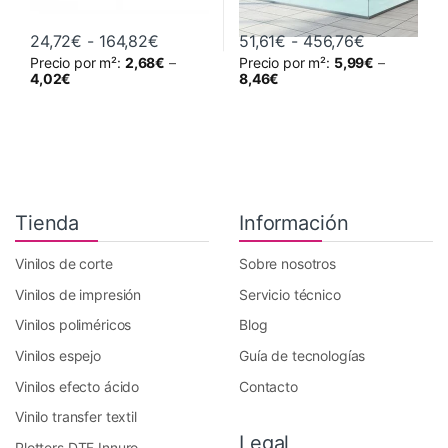
Rango de precios: desde 24,72€ hasta
Rango de p
24,72
€
-
164,82
€
51,61
€
-
456,76
€
Precio por m²:
2,68
€
–
Precio por m²:
5,99
€
–
Este producto tiene múltiples variantes. Las opciones se pueden 
Este producto tiene múltiples va
4,02
€
8,46
€
Tienda
Información
Vinilos de corte
Sobre nosotros
Vinilos de impresión
Servicio técnico
Vinilos poliméricos
Blog
Vinilos espejo
Guía de tecnologías
Vinilos efecto ácido
Contacto
Vinilo transfer textil
Legal
Plotters DTF Innuro