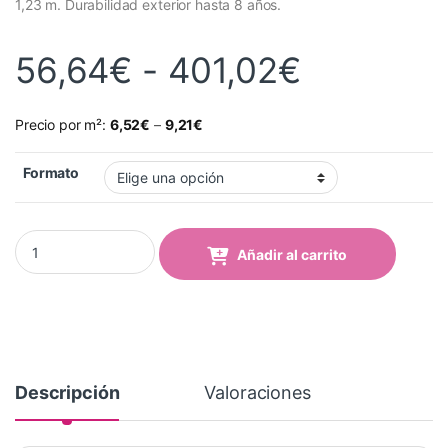
1,23 m. Durabilidad exterior hasta 8 años.
Rango de
56,64
€
-
401,02
€
Precio por m²:
6,52
€
–
9,21
€
Formato
Vinilo Avery 700 Azul Alfa (724-02 Alfa Blue) quantity
Añadir al carrito
Descripción
Valoraciones