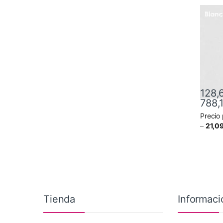
128,
788,
Precio
Este pr
–
21,0
Tienda
Informaci