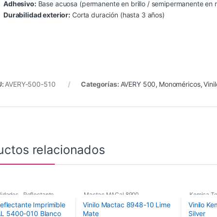
Adhesivo:
Base acuosa (permanente en brillo / semipermanente en 
Durabilidad exterior:
Corta duración (hasta 3 años)
U:
AVERY-500-510
Categorías:
AVERY 500
,
Monoméricos
,
Vini
uctos relacionados
lidades
,
Reflectante
,
Mactac MACal 8900
,
Kemica T
Reflectante Imprimible
Vinilo Mactac 8948-10 Lime
Vinilo K
De Corte
Monoméricos
,
Vinilos De Corte
Poliméric
L 5400-010 Blanco
Mate
Silver