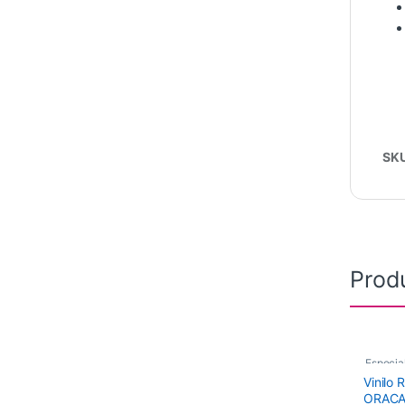
SK
Prod
Especia
Vinilo 
Vinilos 
ORACA