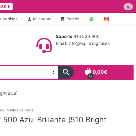
×
:30 h
e pedidos
Mi cuenta
Pedido
Soporte
916 536 900
Email: info@espiraldigital.es
0,00
€
0
ight Blue)
os
,
Vinilos De Corte
y 500 Azul Brillante (510 Bright