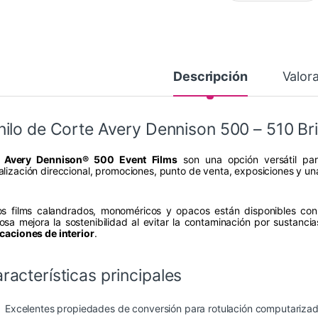
Descripción
Valor
nilo de Corte Avery Dennison 500 – 510 Brig
s
Avery Dennison® 500 Event Films
son una opción versátil para
alización direccional, promociones, punto de venta, exposiciones y u
os films calandrados, monoméricos y opacos están disponibles co
osa mejora la sostenibilidad al evitar la contaminación por sustanci
icaciones de interior
.
racterísticas principales
Excelentes propiedades de conversión para rotulación computariza