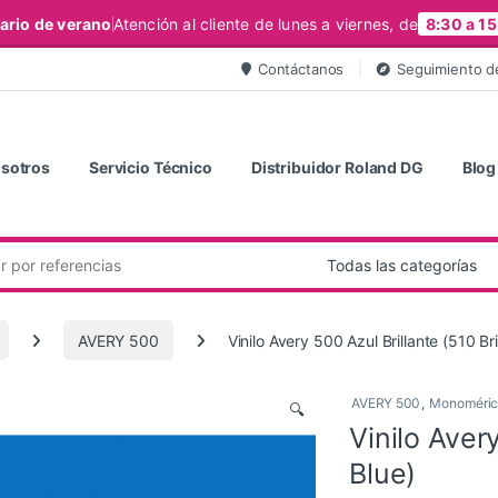
ario de verano
Atención al cliente de lunes a viernes, de
8:30 a 15
Contáctanos
Seguimiento d
sotros
Servicio Técnico
Distribuidor Roland DG
Blog
AVERY 500
Vinilo Avery 500 Azul Brillante (510 Br
AVERY 500
,
Monoméric
🔍
Vinilo Aver
Blue)