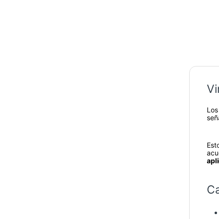
Vi
Lo
señ
Est
acu
apl
Ca