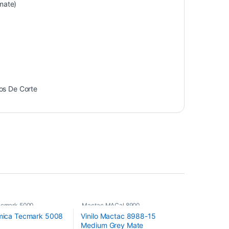
mate)
los De Corte
ecmark 5000
,
Mactac MACal 8900
,
emica Tecmark 5008
Vinilo Mactac 8988-15
os
,
Vinilos De Corte
Monoméricos
,
Vinilos De Corte
Medium Grey Mate