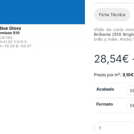
Ficha Técnica
Vinilo de corte mo
Brillante (510 Brigh
brillo y mate. Ancho 
28,54
€
Precio por m²:
3,10
€
Acabado
Formato
Vinilo Avery 500 Azu