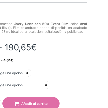
nomérico
Avery Dennison 500 Event Film
color
Azul
t Blue)
. Film calandrado opaco disponible en acabado
1,23 m. Ideal para rotulación, señalización y publicidad.
Rango de precios
-
190,65
€
–
4,64
€
l Brillante (510 Bright Blue) quantity
Añadir al carrito