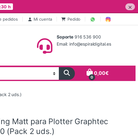
×
:30 h
e pedidos
Mi cuenta
Pedido
Soporte
916 536 900
Email: info@espiraldigital.es
0,00
€
0
ack 2 uds.)
ing Matt para Plotter Graphtec
 (Pack 2 uds.)