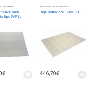
s Graphtec
Recambios Graphtec
dhesiva para
Hoja portadora IS0906-C
de tipo PAPEL.
: 660mmx480mm.
X4000-50/60
0
€
446,70
€