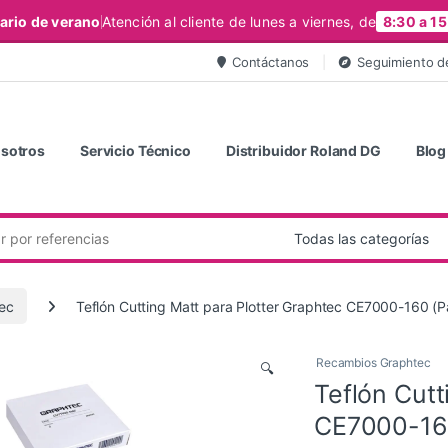
ario de verano
Atención al cliente de lunes a viernes, de
8:30 a 15
Contáctanos
Seguimiento d
sotros
Servicio Técnico
Distribuidor Roland DG
Blog
ec
Teflón Cutting Matt para Plotter Graphtec CE7000-160 (P
Recambios Graphtec
🔍
Teflón Cutt
CE7000-160