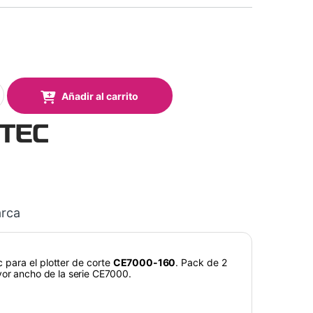
 para Plotter Graphtec CE7000-160 (Pack 2 uds.) quantity
Añadir al carrito
rca
 para el plotter de corte
CE7000-160
. Pack de 2
yor ancho de la serie CE7000.