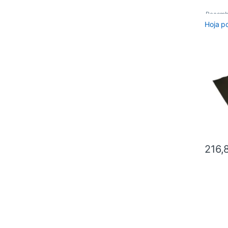
Recamb
Hoja p
216,