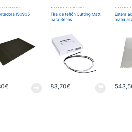
ios Graphtec
Recambios Graphtec
Recambio
ortadora IS0905
Tira de teflón Cutting Matt
Estera a
para Series
material 
FC51/FC7000/FC8000/FC8
Tamaño
600 (Medidas: 60cm/75cm)
Para FC
80
€
83,70
€
543,5