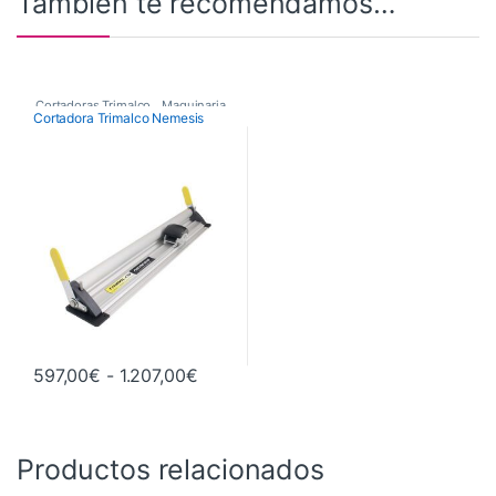
También te recomendamos…
Cortadoras Trimalco
,
Maquinaria
,
Cortadora Trimalco Nemesis
Maquinaria de Acabados
,
Nemesis
Rango de precios: desde 597,00€ ha
597,00
€
-
1.207,00
€
Este producto tiene múltiples variantes. Las opciones se pueden 
Productos relacionados