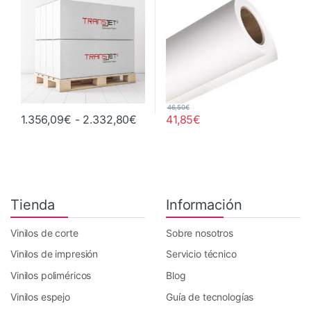
46,50
€
Rango de precios: desde 1.356,0
1.356,09
€
-
2.332,80
€
41,85
€
Este producto tiene múltiples variantes. Las opciones se pueden 
Tienda
Información
Vinilos de corte
Sobre nosotros
Vinilos de impresión
Servicio técnico
Vinilos poliméricos
Blog
Vinilos espejo
Guía de tecnologías