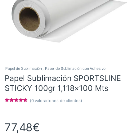
Papel de Sublimación
,
Papel de Sublimación con Adhesivo
Papel Sublimación SPORTSLINE
STICKY 100gr 1,118×100 Mts
(
0
valoraciones de clientes)
Valorado
5
con
4.6
de 5
en base a
valoracione
77,48
€
s de
clientes