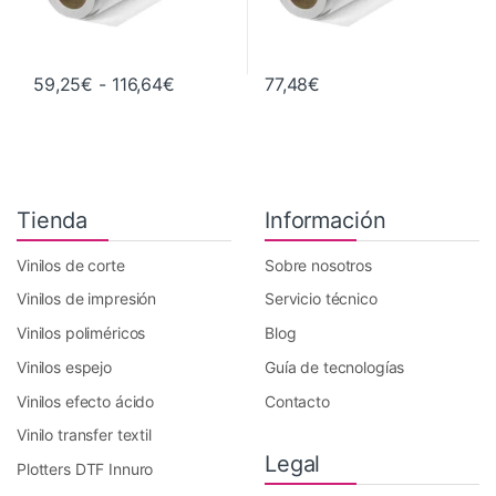
Rango de precios: desde 59,25€ hasta
59,25
€
-
116,64
€
77,48
€
Este producto tiene múltiples variantes. Las opciones se pueden 
Tienda
Información
Vinilos de corte
Sobre nosotros
Vinilos de impresión
Servicio técnico
Vinilos poliméricos
Blog
Vinilos espejo
Guía de tecnologías
Vinilos efecto ácido
Contacto
Vinilo transfer textil
Legal
Plotters DTF Innuro