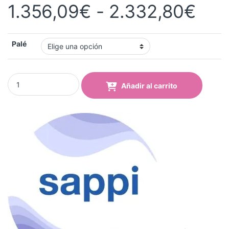
Ran
1.356,09
€
-
2.332,80
€
Palé
Papel Sublimación TRANSJET 1259 ECO II 95gr Palé 24 Bobinas q
Añadir al carrito