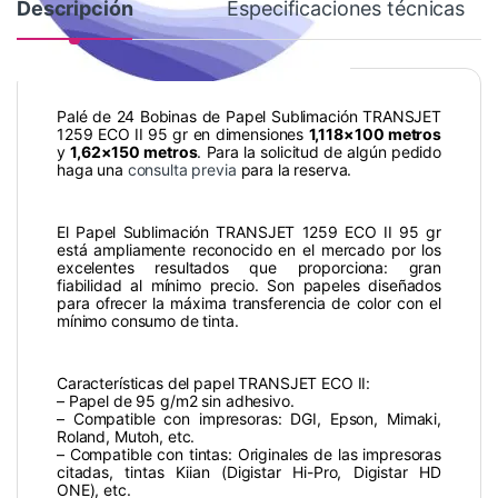
Descripción
Especificaciones técnicas
Palé de 24 Bobinas de Papel Sublimación TRANSJET
1259 ECO II 95 gr en dimensiones
1,118×100 metros
y
1,62×150 metros
. Para la solicitud de algún pedido
haga una
consulta previa
para la reserva.
El Papel Sublimación TRANSJET 1259 ECO II 95 gr
está ampliamente reconocido en el mercado por los
excelentes resultados que proporciona: gran
fiabilidad al mínimo precio. Son papeles diseñados
para ofrecer la máxima transferencia de color con el
mínimo consumo de tinta.
Características del papel TRANSJET ECO II:
– Papel de 95 g/m2 sin adhesivo.
– Compatible con impresoras: DGI, Epson, Mimaki,
Roland, Mutoh, etc.
– Compatible con tintas: Originales de las impresoras
citadas, tintas Kiian (Digistar Hi-Pro, Digistar HD
ONE), etc.