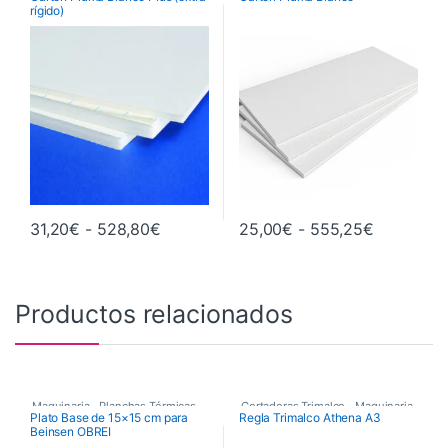
rígido)
Rango de precios: desde 31,20€ hast
Rango de 
31,20
€
-
528,80
€
25,00
€
-
555,25
€
Este producto tiene múltiples variantes. Las opciones se pueden 
Este producto tiene múltiples va
Productos relacionados
Maquinaria
,
Planchas Térmicas
,
Cortadoras Trimalco
,
Maquinaria
,
Plato Base de 15×15 cm para
Regla Trimalco Athena A3
Beinsen OBREI
Recambios Planchas
Maquinaria de Acabados