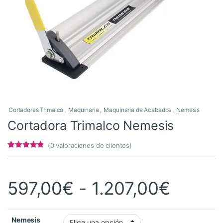
Cortadoras Trimalco
,
Maquinaria
,
Maquinaria de Acabados
,
Nemesis
Cortadora Trimalco Nemesis
(
0
valoraciones de clientes)
Valorado
6
con
4.67
de
5 en base a
valoracione
Rango 
597,00
€
-
1.207,00
€
s de
clientes
Nemesis