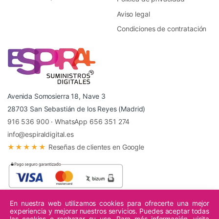
Aviso legal
Condiciones de contratación
Avenida Somosierra 18, Nave 3
28703 San Sebastián de los Reyes (Madrid)
916 536 900
·
WhatsApp 656 351 274
info@espiraldigital.es
★★★★★
Reseñas de clientes en Google
En nuestra web utilizamos cookies para ofrecerte una mejor
experiencia y mejorar nuestros servicios. Puedes aceptar todas
© 2026 Espiral Digital - Todos los derechos reservados.
las cookies o rechazar su uso. Para más información, visita