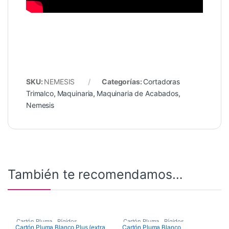
SKU:
NEMESIS
Categorías:
Cortadoras
Trimalco
,
Maquinaria
,
Maquinaria de Acabados
,
Nemesis
También te recomendamos…
Cartón Pluma
,
Rígidos
Cartón Pluma
,
Rígidos
Cartón Pluma Blanco Plus (extra
Cartón Pluma Blanco