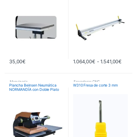
Rango 
35,00
€
1.064,00
€
-
1.541,00
€
Este producto tiene múltiples va
Maquinaria
,
Fresadoras CNC
,
Plancha Beinsen Neumática
W310 Fresa de corte 3 mm
NORMANDÍA con Doble Plato
Planchas Neumáticas
,
Fresas de Corte CNC
,
Planchas Térmicas
Maquinaria