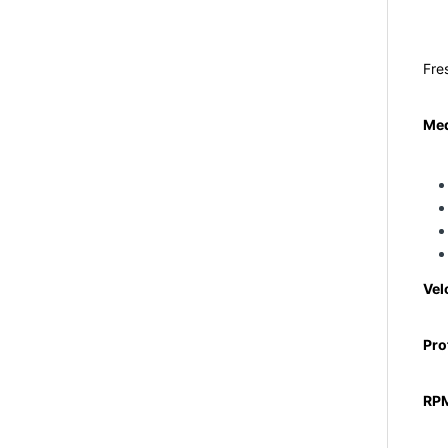
Fre
Med
Vel
Pro
RP