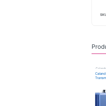
SK
Prod
Calandr
Caland
Calandr
Transm
Transma
,
Maquin