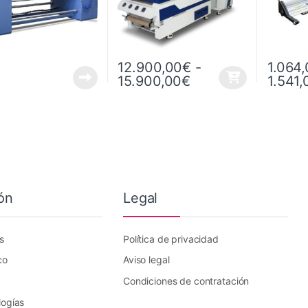
12.900,00
€
-
1.064
Rango de precios:
15.900,00
€
1.541,
Este producto tiene múltiples variantes. L
Este prod
ón
Legal
s
Política de privacidad
co
Aviso legal
Condiciones de contratación
logías