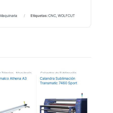
Maquinaria
Etiquetas:
CNC
,
WOLFCUT
s Trimalco
,
Maquinaria
Calandras de Sublimación
,
imalco Athena A3
Calandra Sublimación
ia de Acabados
Calandras de Sublimación
Transmatic 7460 Sport
Transmatic
,
Maquinaria