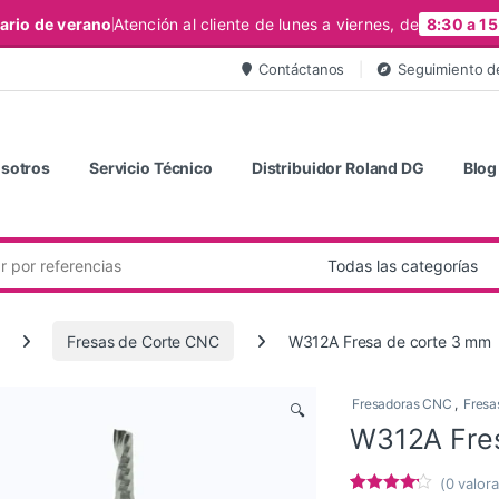
ario de verano
Atención al cliente de lunes a viernes, de
8:30 a 15
Contáctanos
Seguimiento d
sotros
Servicio Técnico
Distribuidor Roland DG
Blog
Fresas de Corte CNC
W312A Fresa de corte 3 mm
Fresadoras CNC
,
Fresa
🔍
W312A Fre
(
0
valora