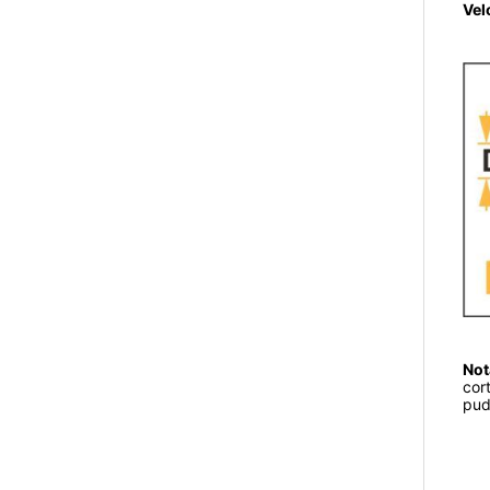
Vel
Not
cor
pud