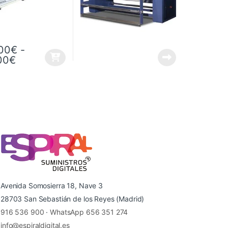
,00
€
-
 desde 12.900,00€ hasta 15.900,00€
Rango de precios: desde 1.064,00€ hasta 1.
00
€
as opciones se pueden elegir en la página de producto
ucto tiene múltiples variantes. Las opciones se pueden elegir en la p
Avenida Somosierra 18, Nave 3
28703 San Sebastián de los Reyes (Madrid)
916 536 900
·
WhatsApp 656 351 274
info@espiraldigital.es