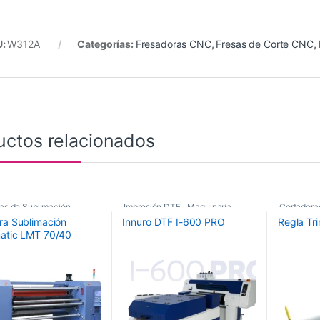
U:
W312A
Categorías:
Fresadoras CNC
,
Fresas de Corte CNC
,
uctos relacionados
as de Sublimación
,
Impresión DTF
,
Maquinaria
,
Cortadora
ra Sublimación
Innuro DTF I-600 PRO
Regla Tr
as de Sublimación
Plotters de Impresión
,
,
Maquinar
atic LMT 70/40
tic
Plotters de impresión DTF Innuro
aria