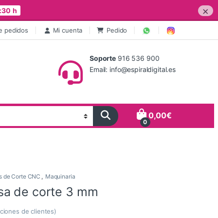
×
:30 h
e pedidos
Mi cuenta
Pedido
Soporte
916 536 900
Email: info@espiraldigital.es
0,00
€
0
s de Corte CNC
,
Maquinaria
sa de corte 3 mm
ciones de clientes)