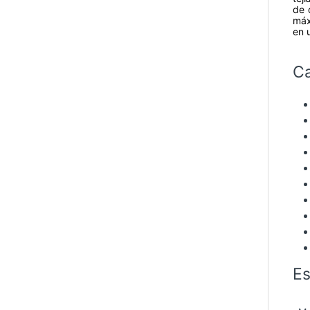
de 
máx
en 
Ca
Es