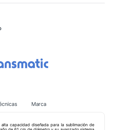
O
écnicas
Marca
e alta capacidad diseñada para la sublimación de
tamaño de 61 cm de diámetro y su avanzado sistema