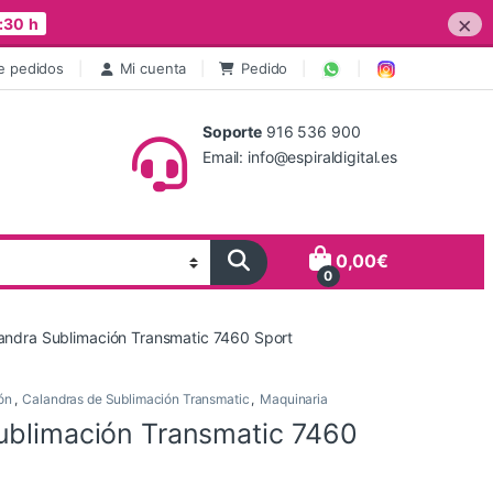
×
:30 h
e pedidos
Mi cuenta
Pedido
Soporte
916 536 900
Email: info@espiraldigital.es
0,00
€
0
andra Sublimación Transmatic 7460 Sport
ón
,
Calandras de Sublimación Transmatic
,
Maquinaria
ublimación Transmatic 7460