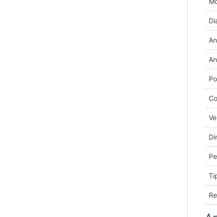
Mo
Di
An
An
Po
Co
Ve
Di
Pe
Ti
Re