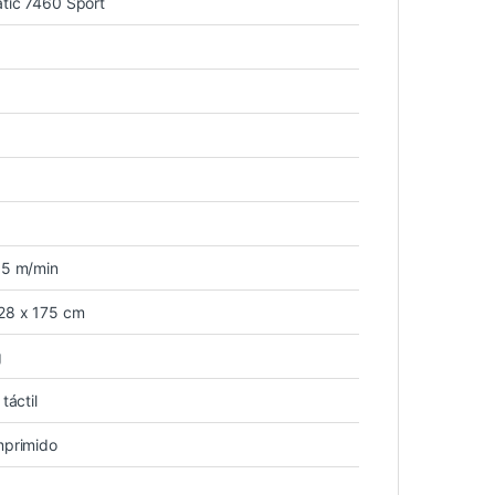
tic 7460 Sport
,5 m/min
28 x 175 cm
g
táctil
mprimido