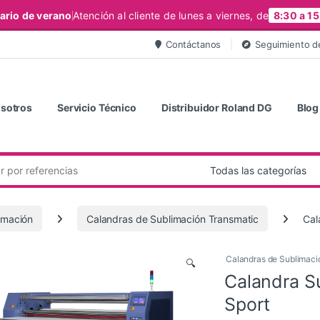
ario de verano
Atención al cliente de lunes a viernes, de
8:30 a 15
Contáctanos
Seguimiento d
sotros
Servicio Técnico
Distribuidor Roland DG
Blog
imación
Calandras de Sublimación Transmatic
Cal
Calandras de Sublimaci
🔍
Calandra S
Sport