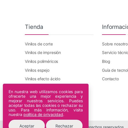
Tienda
Informaci
Vinilos de corte
Sobre nosotro
Vinilos de impresión
Servicio técni
Vinilos poliméricos
Blog
Vinilos espejo
Guía de tecno
Vinilos efecto ácido
Contacto
Vinilo transfer textil
En nuestra web utilizamos cookies para
ofrecerte una mejor experiencia y
Plotters DTF Innuro
mejorar nuestros servicios. Puedes
Plotters de impresión
aceptar todas las cookies o rechazar su
uso. Para más información, visita
nuestra
política de privacidad
.
Aceptar
Rechazar
© 2026 Espiral Digital - Todos los derechos reservados.