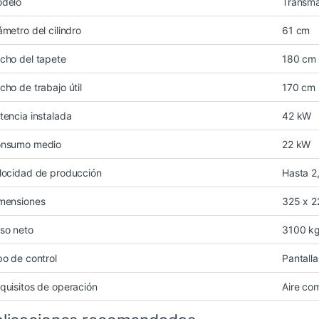
delo
Transma
ámetro del cilindro
61 cm
cho del tapete
180 cm
cho de trabajo útil
170 cm
tencia instalada
42 kW
nsumo medio
22 kW
locidad de producción
Hasta 2
mensiones
325 x 2
so neto
3100 k
po de control
Pantalla 
quisitos de operación
Aire co