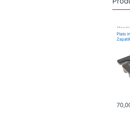
Prod
Maquina
Plato 
Recamb
Zapatil
BARB
70,0