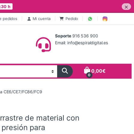
×
:30 h
e pedidos
Mi cuenta
Pedido
Soporte
916 536 900
Email: info@espiraldigital.es
0,00
€
0
para CE6/CE7/FC86/FC9
rastre de material con
 presión para