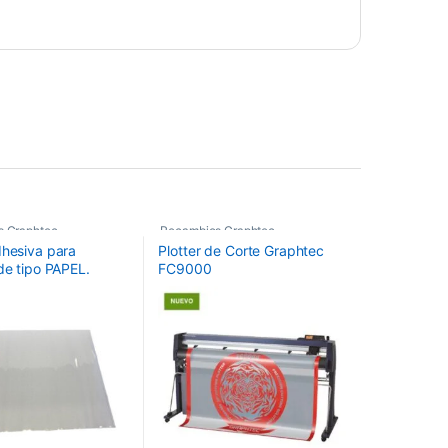
s Graphtec
Recambios Graphtec
dhesiva para
Plotter de Corte Graphtec
de tipo PAPEL.
FC9000
: 660mmx480mm.
X4000-50/60