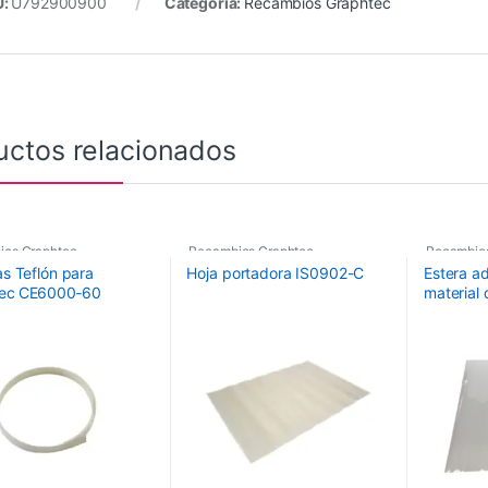
U:
U792900900
Categoría:
Recambios Graphtec
uctos relacionados
ios Graphtec
Recambios Graphtec
Recambio
as Teflón para
Hoja portadora IS0902-C
Estera a
tec CE6000‑60
material 
Tamaño
Para FC