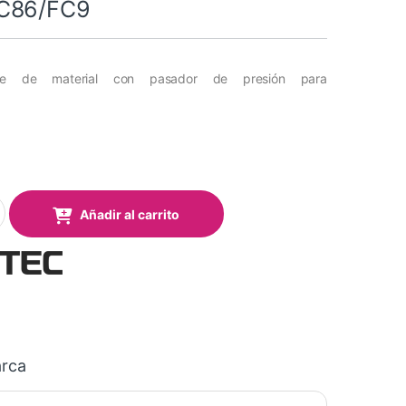
C86/FC9
re de material con pasador de presión para
e material con pasador de presión para CE6/CE7/FC86/FC9 quantit
Añadir al carrito
rca