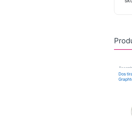
SK
Prod
Recamb
Dos tir
Graph