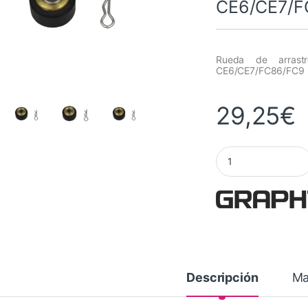
CE6/CE7/F
Rueda de arrast
CE6/CE7/FC86/FC9
29,25
€
Rueda de arrastre d
Descripción
Ma