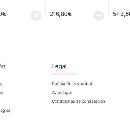
0
€
216,80
€
543,5
ón
Legal
s
Política de privacidad
co
Aviso legal
Condiciones de contratación
logías