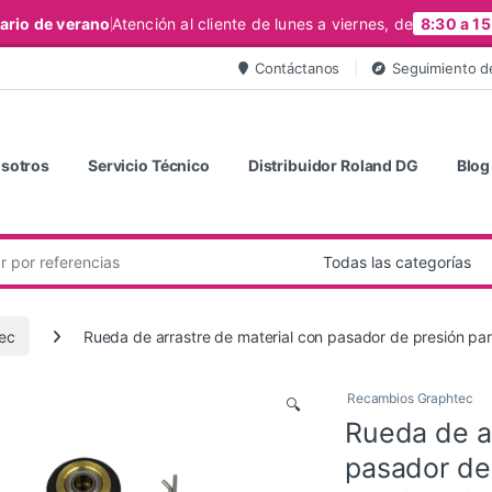
ario de verano
Atención al cliente de lunes a viernes, de
8:30 a 15
Contáctanos
Seguimiento d
sotros
Servicio Técnico
Distribuidor Roland DG
Blog
ec
Rueda de arrastre de material con pasador de presión 
Recambios Graphtec
🔍
Rueda de ar
pasador de