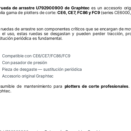
rueda de arrastre U792900900 de Graphtec
es un accesorio orig
lia gama de plotters de corte:
CE6, CE7, FC86 y FC9
(series CE6000
 ruedas de arrastre son componentes críticos que se encargan de mover
 el uso, estas ruedas se desgastan y pueden perder tracción, pr
titución periódica es fundamental.
Compatible con CE6/CE7/FC86/FC9
Con pasador de presión
Pieza de desgaste — sustitución periódica
Accesorio original Graphtec
sumible de mantenimiento para
plotters de corte profesionales
.
phtec.