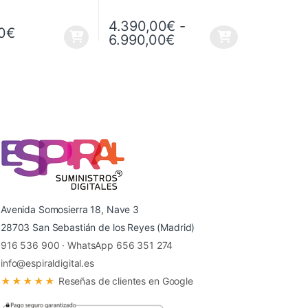
4.390,00
€
-
0
€
Rango de precios: d
6.990,00
€
Este producto tiene múltiples variantes. Las
Avenida Somosierra 18, Nave 3
28703 San Sebastián de los Reyes (Madrid)
916 536 900
·
WhatsApp 656 351 274
info@espiraldigital.es
★★★★★
Reseñas de clientes en Google