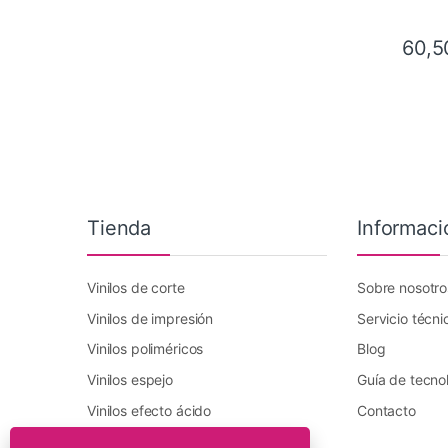
60,5
Tienda
Informaci
Vinilos de corte
Sobre nosotro
Vinilos de impresión
Servicio técni
Vinilos poliméricos
Blog
Vinilos espejo
Guía de tecno
Vinilos efecto ácido
Contacto
Vinilo transfer textil