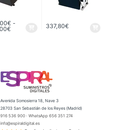
,00
€
-
337,80
€
Rango de precios: desde 4.990,00€ hasta 6
,00
€
ucto tiene múltiples variantes. Las opciones se pueden elegir en la p
Avenida Somosierra 18, Nave 3
28703 San Sebastián de los Reyes (Madrid)
916 536 900
·
WhatsApp 656 351 274
info@espiraldigital.es