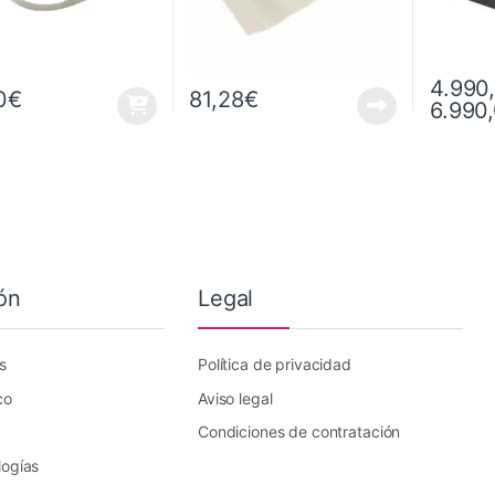
4.990
0
€
81,28
€
6.990
Este prod
ón
Legal
s
Política de privacidad
co
Aviso legal
Condiciones de contratación
logías