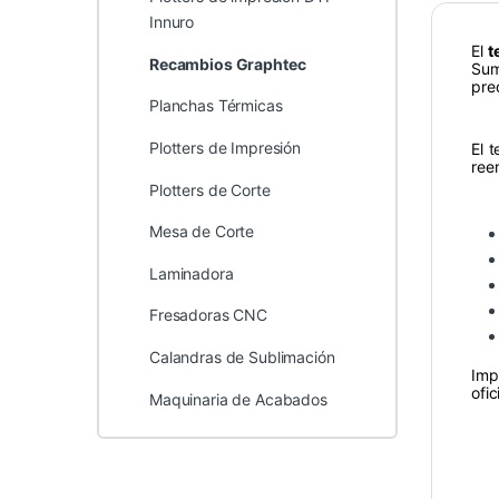
Innuro
El
t
Recambios Graphtec
Sum
pre
Planchas Térmicas
Plotters de Impresión
El 
ree
Plotters de Corte
Mesa de Corte
Laminadora
Fresadoras CNC
Calandras de Sublimación
Imp
ofic
Maquinaria de Acabados