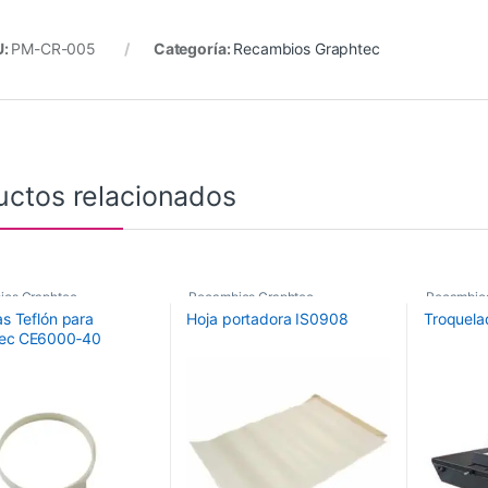
U:
PM-CR-005
Categoría:
Recambios Graphtec
uctos relacionados
ios Graphtec
Recambios Graphtec
Recambio
as Teflón para
Hoja portadora IS0908
Troquelad
tec CE6000‑40