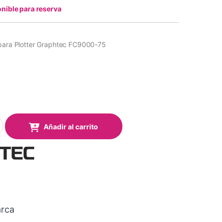
nible para reserva
 para Plotter Graphtec FC9000-75
 Plotter Graphtec FC9000-75 (Pack 2 uds.) quantity
Añadir al carrito
rca