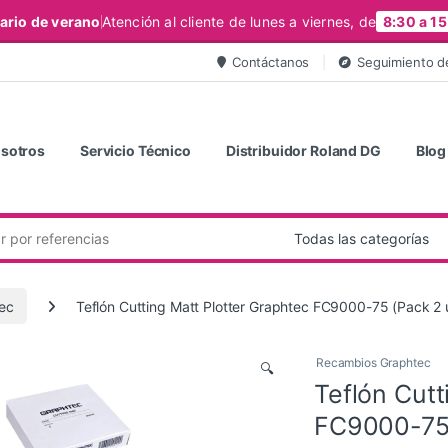
ario de verano
Atención al cliente de lunes a viernes, de
8:30 a 15
Contáctanos
Seguimiento d
sotros
Servicio Técnico
Distribuidor Roland DG
Blog
ec
Teflón Cutting Matt Plotter Graphtec FC9000-75 (Pack 2 
Recambios Graphtec
🔍
Teflón Cutt
FC9000-75 