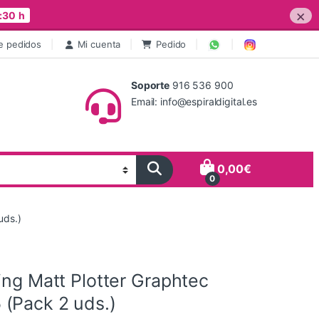
×
:30 h
e pedidos
Mi cuenta
Pedido
Soporte
916 536 900
Email: info@espiraldigital.es
0,00
€
0
uds.)
ing Matt Plotter Graphtec
(Pack 2 uds.)