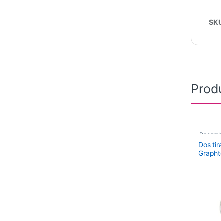
SK
Prod
Recamb
Dos tir
Graph