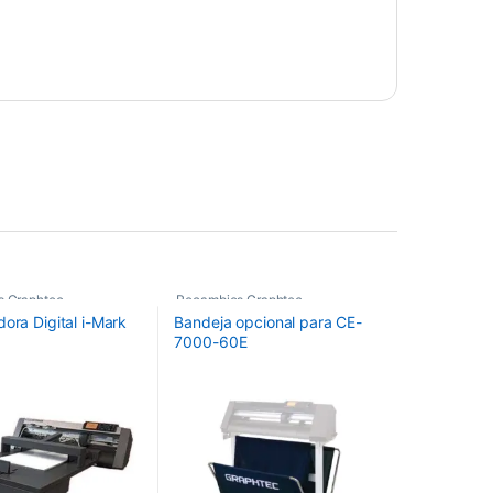
s Graphtec
Recambios Graphtec
ora Digital i-Mark
Bandeja opcional para CE-
7000-60E