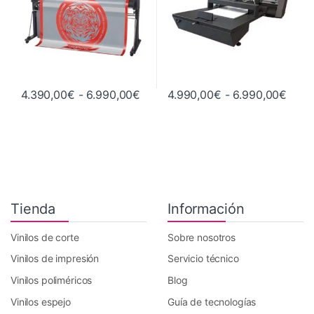
Rango de precios: desde 4.390,0
Rang
4.390,00
€
-
6.990,00
€
4.990,00
€
-
6.990,00
€
Este producto tiene múltiples variantes. Las opciones se pueden 
Este producto tiene múltiples va
Tienda
Información
Vinilos de corte
Sobre nosotros
Vinilos de impresión
Servicio técnico
Vinilos poliméricos
Blog
Vinilos espejo
Guía de tecnologías