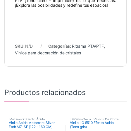
PTF (Tono claro – Imprimible) es lo que necesitas.
¡Explora las posibilidades y redefine tus espacios!
SKU:
N/D
Categorías:
Ritrama PTA/PTF
,
Vinilos para decoración de cristales
Productos relacionados
Metamark Efecto Ácido
,
LG Win-Deco
,
Vinilos De Corte
,
Vinilo Ácido Metamark Silver
Vinilo LG 5510 Efecto Ácido
Etch M7-SE (122 – 160 CM)
(Tono gris)
Vinilos De Corte
,
Vinilos Efecto Ácido
,