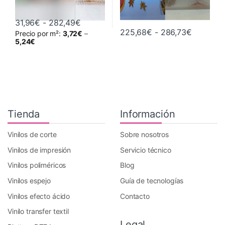
Rango de precios: desde 31,96€ hast
31,96
€
-
282,49
€
Rango de
225,68
€
-
286,73
€
Precio por m²:
3,72
€
–
Este producto tiene múltiples variantes. Las opciones se pueden 
Este producto tiene múltiples va
5,24
€
Tienda
Información
Vinilos de corte
Sobre nosotros
Vinilos de impresión
Servicio técnico
Vinilos poliméricos
Blog
Vinilos espejo
Guía de tecnologías
Vinilos efecto ácido
Contacto
Vinilo transfer textil
Legal