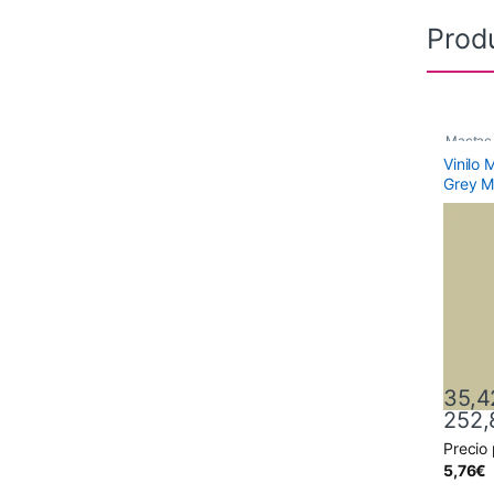
Prod
Mactac
Vinilo
Monomé
Grey M
35,4
252,
Precio
Este pr
5,76
€