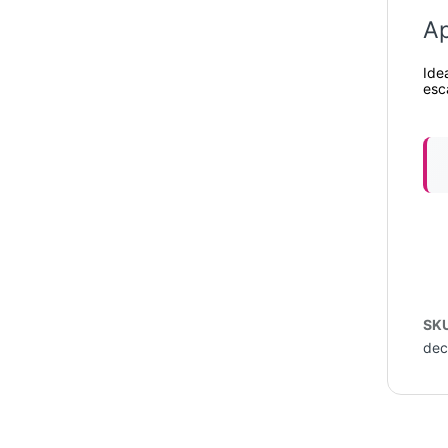
Ap
Ide
esc
SK
dec