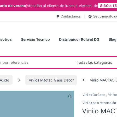
ario de verano
Atención al cliente de lunes a viernes, de
8:30 a 15
Contáctanos
Seguimiento d
sotros
Servicio Técnico
Distribuidor Roland DG
Blog
 Ácido
Vinilos Mactac Glass Decor
Vinilo MACTAC G
Vinilos De Corte
,
Vinilo
🔍
Vinilos para decoración 
Vinilo MAC