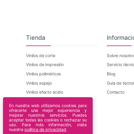
Tienda
Informaci
Vinilos de corte
Sobre nosotro
Vinilos de impresión
Servicio técni
Vinilos poliméricos
Blog
Vinilos espejo
Guía de tecno
Vinilos efecto ácido
Contacto
Vinilo transfer textil
En nuestra web utilizamos cookies para
ofrecerte una mejor experiencia y
Plotters DTF Innuro
mejorar nuestros servicios. Puedes
Plotters de impresión
aceptar todas las cookies o rechazar su
uso. Para más información, visita
nuestra
política de privacidad
.