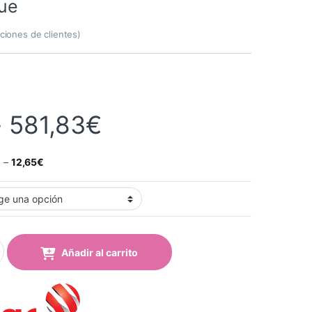
lue
ciones de clientes)
Rango de precios:
-
581,83
€
€
–
12,65
€
s Decor 738-00 Offshore Blue quantity
Añadir al carrito