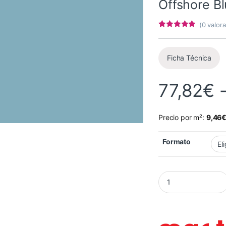
Offshore B
(
0
valora
Valorado
6
con
4.67
de
5 en base a
valoracione
Ficha Técnica
s de
clientes
77,82
€
Precio por m²:
9,46
Formato
Vinilo MACTAC Glas