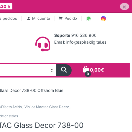
×
:30 h
e pedidos
Mi cuenta
Pedido
Soporte
916 536 900
Email: info@espiraldigital.es
0,00
€
0
lass Decor 738-00 Offshore Blue
s Efecto Ácido
,
Vinilos Mactac Glass Decor
,
de cristales
TAC Glass Decor 738-00