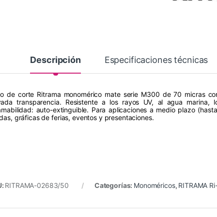
Descripción
Especificaciones técnicas
ilo de corte Ritrama monomérico mate serie M300 de 70 micras con 
vada transparencia. Resistente a los rayos UV, al agua marina, lo
lamabilidad: auto-extinguible. Para aplicaciones a medio plazo (hast
ndas, gráficas de ferias, eventos y presentaciones.
U:
RITRAMA-02683/50
Categorías:
Monoméricos
,
RITRAMA Ri