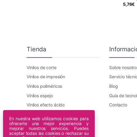
5,76
€
Tienda
Informaci
Vinilos de corte
Sobre nosotro
Vinilos de impresión
Servicio técni
Vinilos poliméricos
Blog
Vinilos espejo
Guía de tecno
Vinilos efecto ácido
Contacto
Vinilo transfer textil
En nuestra web utilizamos cookies para
ofrecerte una mejor experiencia y
Plotters DTF Innuro
mejorar nuestros servicios. Puedes
Plotters de impresión
aceptar todas las cookies o rechazar su