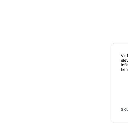
Vin
ele
Inf
tie
SK