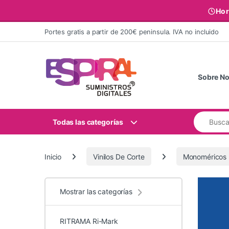
Hor
Ir al contenido
Portes gratis a partir de 200€ peninsula. IVA no incluido
Sobre No
Buscar:
Todas las categorías
Inicio
Vinilos De Corte
Monoméricos
Mostrar las categorías
RITRAMA Ri-Mark