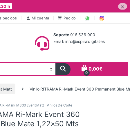
×
:30 h
e pedidos
Mi cuenta
Pedido
Soporte
916 536 900
Email: info@espiraldigital.es
0,00
€
0
t Matt
Vinilo RITRAMA Ri-Mark Event 360 Permanent Blue M
 Ri-Mark M300 Event Matt
,
Vinilos De Corte
RAMA Ri-Mark Event 360
Blue Mate 1,22×50 Mts