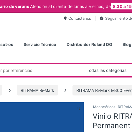
ario de verano
Atención al cliente de lunes a viernes, de
8:30 a 15
Contáctanos
Seguimiento d
sotros
Servicio Técnico
Distribuidor Roland DG
Blog
RITRAMA Ri-Mark
RITRAMA Ri-Mark M300 Even
Monoméricos
,
RITRAMA
🔍
Vinilo RIT
Permanent 