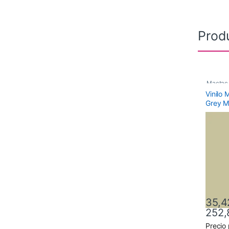
Prod
Mactac
Vinilo
Monomé
Grey M
35,4
252,
Precio
Este pr