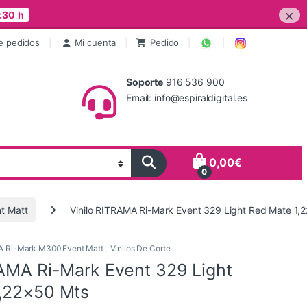
×
:30 h
e pedidos
Mi cuenta
Pedido
Soporte
916 536 900
Email: info@espiraldigital.es
0,00
€
0
t Matt
Vinilo RITRAMA Ri-Mark Event 329 Light Red Mate 1,
 Ri-Mark M300 Event Matt
,
Vinilos De Corte
RAMA Ri-Mark Event 329 Light
,22×50 Mts