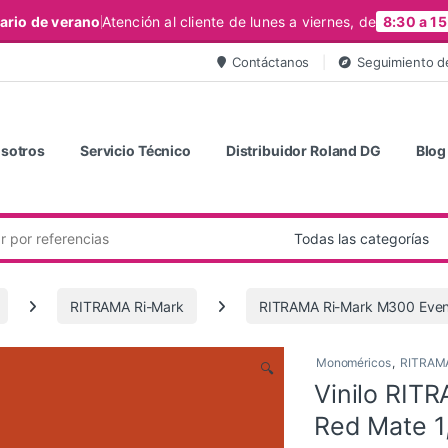
ario de verano
Atención al cliente de lunes a viernes, de
8:30 a 15
Contáctanos
Seguimiento d
sotros
Servicio Técnico
Distribuidor Roland DG
Blog
RITRAMA Ri-Mark
RITRAMA Ri-Mark M300 Even
Monoméricos
,
RITRAMA
🔍
Vinilo RIT
Red Mate 1