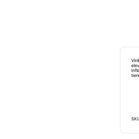
Vin
ele
Inf
tie
SK