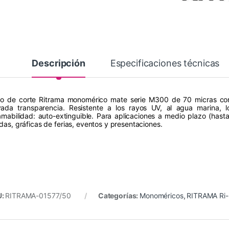
Descripción
Especificaciones técnicas
ilo de corte Ritrama monomérico mate serie M300 de 70 micras con 
vada transparencia. Resistente a los rayos UV, al agua marina, lo
lamabilidad: auto-extinguible. Para aplicaciones a medio plazo (hast
ndas, gráficas de ferias, eventos y presentaciones.
U:
RITRAMA-01577/50
Categorías:
Monoméricos
,
RITRAMA Ri-