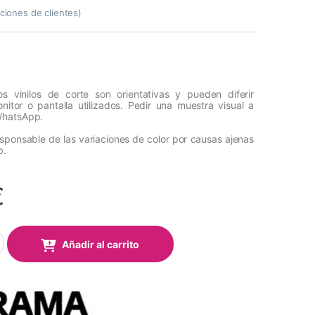
ciones de clientes)
s vinilos de corte son orientativas y pueden diferir
itor o pantalla utilizados. Pedir una muestra visual a
WhatsApp.
esponsable de las variaciones de color por causas ajenas
b.
€
ark Event 329 Light Red Mate 1,22x50 Mts quantity
Añadir al carrito